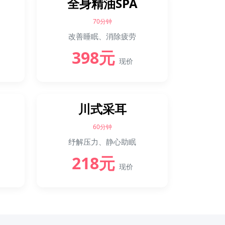
全身精油SPA
70分钟
改善睡眠、消除疲劳
398元
现价
川式采耳
60分钟
纾解压力、静心助眠
218元
现价