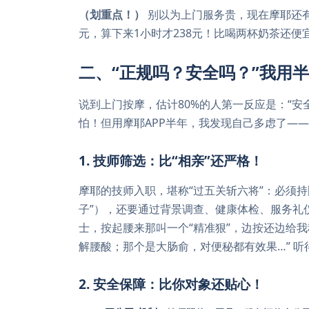
（划重点！）
别以为上门服务贵，现在摩耶还有*
元，算下来1小时才238元！比喝两杯奶茶还
二、“正规吗？安全吗？”我用
说到上门按摩，估计80%的人第一反应是：“安
怕！但用摩耶APP半年，我发现自己多虑了——
1. 技师筛选：比“相亲”还严格！
摩耶的技师入职，堪称“过五关斩六将”：必须持
子”），还要通过背景调查、健康体检、服务礼
士，按起腰来那叫一个“精准狠”，边按还边给我科
解腰酸；那个是大肠俞，对便秘都有效果…” 听
2. 安全保障：比你对象还贴心！