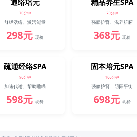
通络培元
精品养生SPA
70分钟
70分钟
舒经活络、激活能量
强腰护肾、滋养脏腑
298元
368元
现价
现价
疏通经络SPA
固本培元SPA
90分钟
100分钟
加速代谢、帮助睡眠
强腰护肾、阴阳平衡
598元
698元
现价
现价