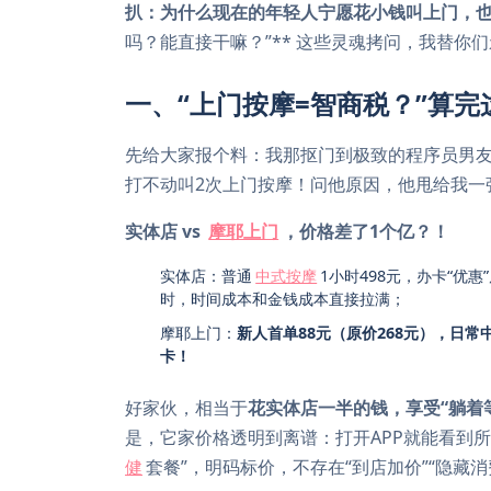
扒：为什么现在的年轻人宁愿花小钱叫上门，
吗？能直接干嘛？”** 这些灵魂拷问，我替你
一、“上门按摩=智商税？”算
先给大家报个料：我那抠门到极致的程序员男友
打不动叫2次上门按摩！问他原因，他甩给我一
实体店 vs
摩耶上门
，价格差了1个亿？！
实体店：普通
中式按摩
1小时498元，办卡“优惠
时，时间成本和金钱成本直接拉满；
摩耶上门：
新人首单88元（原价268元），日常
卡！
好家伙，相当于
花实体店一半的钱，享受“躺着
是，它家价格透明到离谱：打开APP就能看到所有
健
套餐”，明码标价，不存在“到店加价”“隐藏消