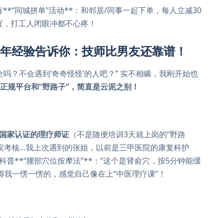
*“同城拼单”活动**：和邻居/同事一起下单，每人立减30
便宜，打工人闭眼冲都不心疼！
半年经验告诉你：技师比男友还靠谱！
全吗？不会遇到‘奇奇怪怪’的人吧？” 实不相瞒，我刚开始也
正规平台和“野路子”，简直是云泥之别！
国家认证的理疗师证
（不是随便培训3天就上岗的“野路
仪考核…我上次遇到的张姐，以前是三甲医院的康复科护
普**“腰部穴位按摩法”**：“这个是肾俞穴，按5分钟能缓
得我一愣一愣的，感觉自己像在上“中医理疗课”！