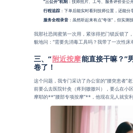
“三公开”机制
：技师照片、工号、服务评价全公开
行程追踪
：下单后能实时看到技师位置，还能分
服务全程录音
：虽然听起来有点“夸张”，但实测
我那社恐闺蜜第一次用，紧张得把门锁反锁了
貌地问：“需要先消毒工具吗？我带了一次性床单
三、“
附近按摩
能直接干嘛？”
卷了！
这个问题，我专门采访了办公室的“腰突患者”老
前要么去医院针灸（疼到嗷嗷叫），要么在小区
摩耶的**“腰部专项按摩”**，他现在见人就安