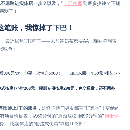
也不愿踏进实体店一步？以及，
“
上门按摩
到底多少钱？正规
们亲测了！
完这笔账，我惊掉了下巴！
，最近居然“开窍”了——以前连奶茶都要AA，现在每周雷
张账单：
”后398元/次（但要一次性充5000！），加上来回打车30元+排队1小
中式按摩1小时268元，腰部专项按摩298元，免交通费，还不用办
等技师上门”的服务
，难怪连抠门男友都直呼“真香”！更绝的
项目价目表，从60分钟的“肩颈放松”到90分钟的“
男士保
费”，比实体店的“套路式优惠”靠谱100倍！