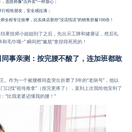
，选技师像“点外卖”一样放心；
享行程给朋友，安全感拉满；
技师全程专注按摩，比实体店那些“没话找话”的销售舒服100倍！
，结果技师小姐姐到了之后，先出示工牌和健康证，然后礼
和毛巾哦~” 瞬间把“尴尬”拿捏得死死的！
男同事亲测：按完腰不酸了，连加班都敢
王。作为一个被腰椎间盘突出折磨了3年的“老病号”，他以
门口找“祖传推拿”（按完更疼了），直到上次我给他安利了
利：“比我老婆还懂我的腰！”