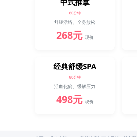
中式推拿
60分钟
舒经活络、全身放松
268元
现价
经典舒缓SPA
80分钟
活血化瘀、缓解压力
498元
现价