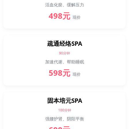
活血化瘀、缓解压力
498元
现价
疏通经络SPA
90分钟
加速代谢、帮助睡眠
598元
现价
固本培元SPA
100分钟
强腰护肾、阴阳平衡