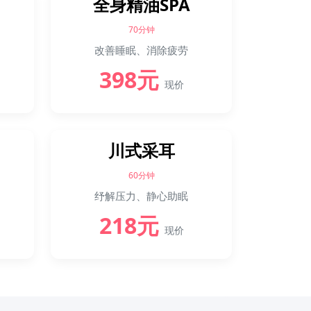
全身精油SPA
70分钟
改善睡眠、消除疲劳
398元
现价
川式采耳
60分钟
纾解压力、静心助眠
218元
现价