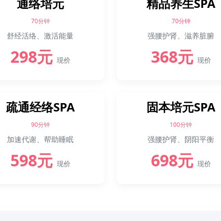
通络培元
精品养生SPA
70分钟
70分钟
舒经活络、激活能量
强腰护肾、滋养脏腑
298元
368元
现价
现价
疏通经络SPA
固本培元SPA
90分钟
100分钟
加速代谢、帮助睡眠
强腰护肾、阴阳平衡
598元
698元
现价
现价