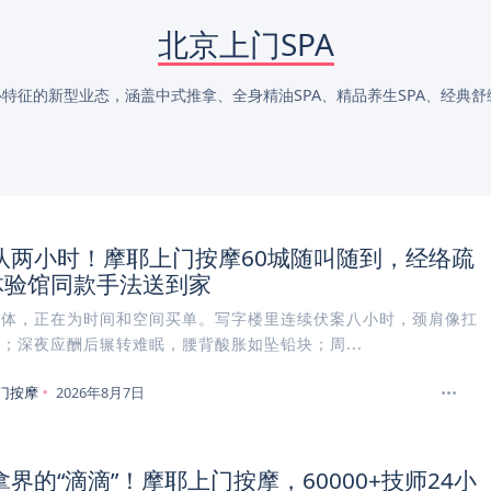
北京上门SPA
征的新型业态，涵盖中式推拿、全身精油SPA、精品养生SPA、经典舒缓S
队两小时！摩耶上门按摩60城随叫随到，经络疏
A体验馆同款手法送到家
身体，正在为时间和空间买单。写字楼里连续伏案八小时，颈肩像扛
；深夜应酬后辗转难眠，腰背酸胀如坠铅块；周...
门按摩
2026年8月7日
界的“滴滴”！摩耶上门按摩，60000+技师24小