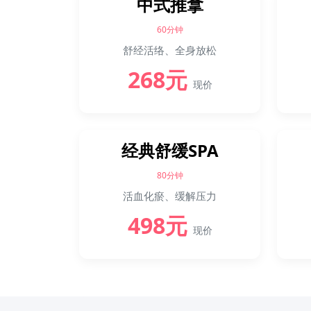
中式推拿
60分钟
舒经活络、全身放松
268元
现价
经典舒缓SPA
80分钟
活血化瘀、缓解压力
498元
现价