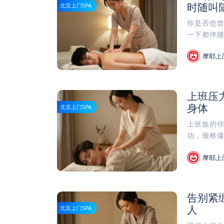
时随叫
北京上门SPA
你是否也
一下都伴随
摩耶上
上班压
身体
北京上门SPA
上班族的
动，颈椎僵
摩耶上
告别紧
人
北京上门SPA