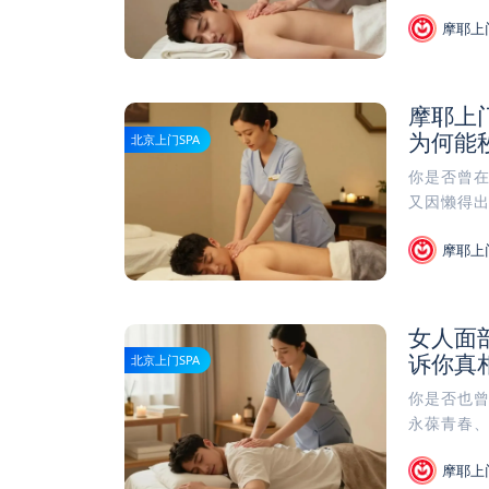
摩耶上
摩耶上门
为何能
北京上门SPA
你是否曾
又因懒得出
摩耶上
女人面
诉你真
北京上门SPA
你是否也曾
永葆青春、
摩耶上