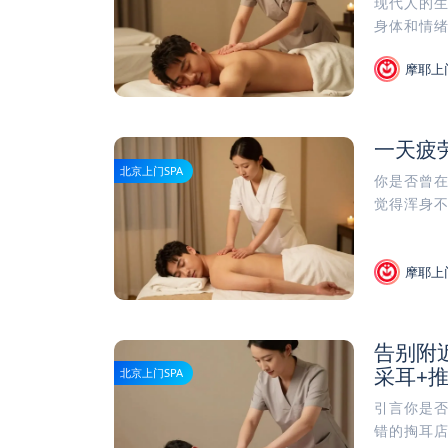
现代人的
身体和情绪
摩耶上
一天疲
北京上门SPA
你是否曾
觉得浑身不
摩耶上
告别附
采耳+
北京上门SPA
引言你是
错的掏耳店