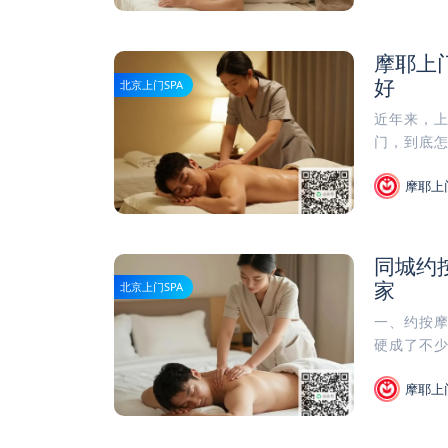
摩耶上
好
北京上门SPA
近年来，
门，到底怎
摩耶上
同城约
家
北京上门SPA
一、约按
硬成了不少
摩耶上