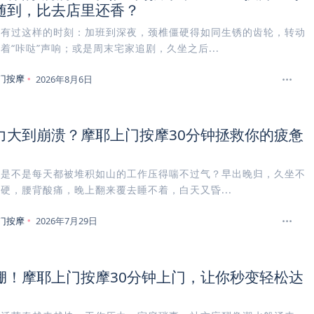
随到，比去店里还香？
曾有过这样的时刻：加班到深夜，颈椎僵硬得如同生锈的齿轮，转动
着“咔哒”声响；或是周末宅家追剧，久坐之后...
门按摩
2026年8月6日
力大到崩溃？摩耶上门按摩30分钟拯救你的疲惫
你是不是每天都被堆积如山的工作压得喘不过气？早出晚归，久坐不
硬，腰背酸痛，晚上翻来覆去睡不着，白天又昏...
门按摩
2026年7月29日
绷！摩耶上门按摩30分钟上门，让你秒变轻松达