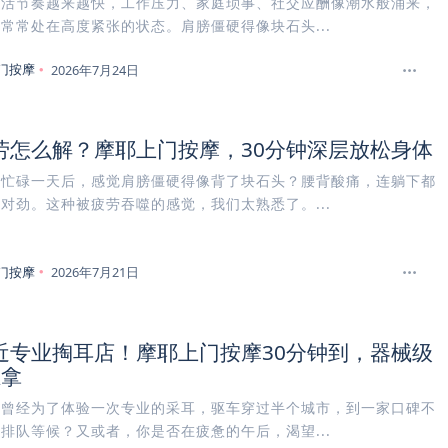
生活节奏越来越快，工作压力、家庭琐事、社交应酬像潮水般涌来，
常常处在高度紧张的状态。肩膀僵硬得像块石头...
门按摩
2026年7月24日
劳怎么解？摩耶上门按摩，30分钟深层放松身体
在忙碌一天后，感觉肩膀僵硬得像背了块石头？腰背酸痛，连躺下都
对劲。这种被疲劳吞噬的感觉，我们太熟悉了。...
门按摩
2026年7月21日
近专业掏耳店！摩耶上门按摩30分钟到，器械级
推拿
否曾经为了体验一次专业的采耳，驱车穿过半个城市，到一家口碑不
排队等候？又或者，你是否在疲惫的午后，渴望...