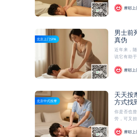
摩耶上
男士前
真伪
北京上门SPA
近年来，
说它有助于
摩耶上
天天按
方式找
北京中式按摩
你是否也
劳，可又担
摩耶上