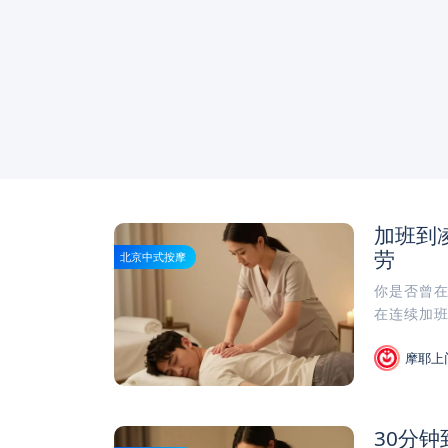
加班到
劳
北京中式按摩
你是否曾
在连续加班
摩耶上
30分