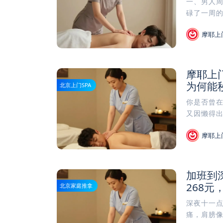
一、男人
碌了一周的
摩耶上
摩耶上门
为何能
北京上门SPA
你是否曾
又因懒得出
摩耶上
加班到
268元
北京家庭推拿
深夜十一
痛，肩膀像