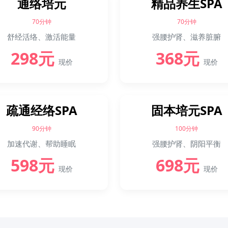
通络培元
精品养生SPA
70分钟
70分钟
舒经活络、激活能量
强腰护肾、滋养脏腑
298元
368元
现价
现价
疏通经络SPA
固本培元SPA
90分钟
100分钟
加速代谢、帮助睡眠
强腰护肾、阴阳平衡
598元
698元
现价
现价