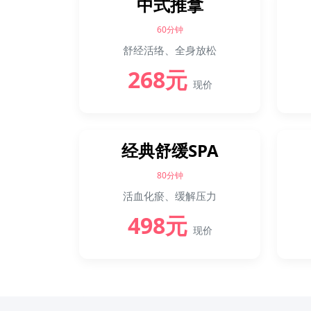
中式推拿
60分钟
舒经活络、全身放松
268元
现价
经典舒缓SPA
80分钟
活血化瘀、缓解压力
498元
现价