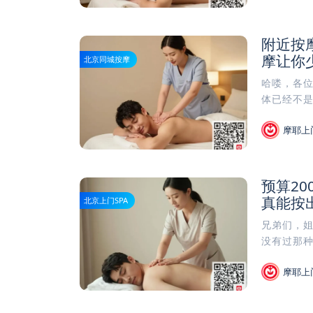
附近按
摩让你
北京同城按摩
哈喽，各位
体已经不是
摩耶上
预算2
真能按
北京上门SPA
兄弟们，
没有过那种
摩耶上