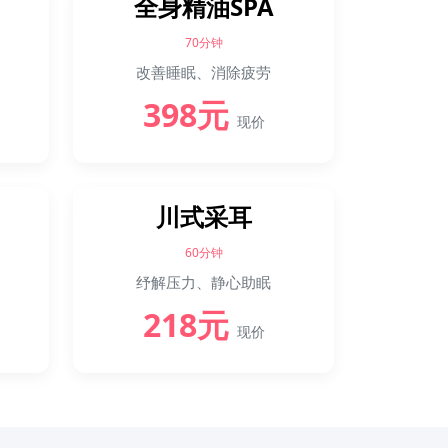
全身精油SPA
70分钟
改善睡眠、消除疲劳
398元
现价
川式采耳
60分钟
纾解压力、静心助眠
218元
现价