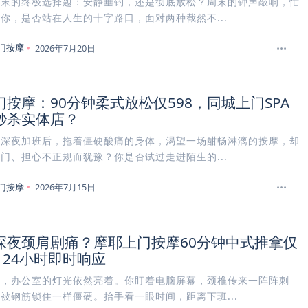
周末的终极选择题：安静垂钓，还是彻底放松？周末的钟声敲响，忙
你，是否站在人生的十字路口，面对两种截然不...
门按摩
2026年7月20日
按摩：90分钟柔式放松仅598，同城上门SPA
秒杀实体店？
在深夜加班后，拖着僵硬酸痛的身体，渴望一场酣畅淋漓的按摩，却
门、担心不正规而犹豫？你是否试过走进陌生的...
门按摩
2026年7月15日
深夜颈肩剧痛？摩耶上门按摩60分钟中式推拿仅
，24小时即时响应
点，办公室的灯光依然亮着。你盯着电脑屏幕，颈椎传来一阵阵刺
被钢筋锁住一样僵硬。抬手看一眼时间，距离下班...