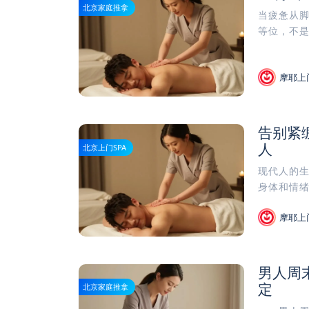
北京家庭推拿
当疲惫从
等位，不是
摩耶上
告别紧
人
北京上门SPA
现代人的
身体和情绪
摩耶上
男人周
定
北京家庭推拿