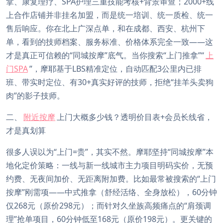
拿、康复理疗、SPA护理三重技能考核+背景审查；2000+线
上合作店铺并非挂名加盟，而是统一培训、统一质检、统一
售后响应。你在北上广深点单，和在成都、西安、杭州下
单，看到的技师档案、服务标准、价格体系完全一致——这
才是真正可信赖的“同城按摩”底气。当你搜索“上门推拿”“
上
门SPA
”，摩耶基于LBS精准定位，自动匹配3公里内已排
班、带实时定位、有30+真实好评的技师，拒绝“挂羊头卖狗
肉”的影子技师。
二、
附近按摩
上门大概多少钱？透明价目表+会员长线省，
才是真划算
很多人误以为“上门=贵”，其实不然。摩耶坚持“同城按摩”本
地化定价策略：一线与新一线城市主力项目明码实价，无预
约费、无夜间加价、无距离附加费。比如最常被搜索的“上门
按摩”刚需项——中式推拿（舒经活络、全身放松），60分钟
仅268元（原价298元）；而针对久坐族高频痛点的“肩颈调
理”抢单项目，60分钟低至168元（原价198元）。更关键的