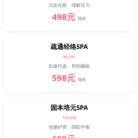
活血化瘀、缓解压力
498元
现价
疏通经络SPA
90分钟
加速代谢、帮助睡眠
598元
现价
固本培元SPA
100分钟
强腰护肾、阴阳平衡