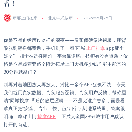
香！
摩耶上门按摩
北京中式按摩
2026年5月25日
你是不是也经历过这样的深夜——肩颈僵硬像块钢板，腰背
酸胀到翻身都费劲，手机刷了一圈“同城
上门推拿
app哪个
好？”，却卡在选择困难：平台靠谱吗？技师有没有资质？价
格是不是藏着套路？附近按摩上门大概多少钱？能不能真的
30分钟就敲门？
别再对着地图放大再放大、对比十多个APP犹豫不决。今天
我们就用真实数据、真实服务逻辑、真实用户反馈，帮你厘
清“同城按摩”背后的底层逻辑——不是比谁广告多，而是看
谁真正把“安全、专业、快、值”四个字刻进系统里。答案很
明确：摩耶上门
按摩APP
，正成为全国285+城市用户默认
打开的首选。