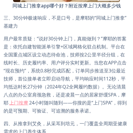
同城上门推拿app哪个好？附近按摩上门大概多少钱
三、30分钟极速响应，不是口号，是摩耶的“同城上门推拿”
基建力
用户最常质疑：“说好30分钟上门，真能做到？”摩耶的答案
是：依托自建智能派单引擎+区域网格化驻点机制。平台在
全国重点城区设立动态待命池，技师按2公里半径分组，在
线时长、历史履约率、用户评分实时更新。当您在APP点击
“现在预约”，系统0.8秒完成匹配，订单同步推送至3位最近
技师，首位接单者立即启动导航，平均响应时间112秒，平
均抵达时长27分钟（2024年Q2全网履约数据）。无论清晨
八点的办公室肩颈急救，还是凌晨一点的居家舒缓SPA，摩
耶
上门按摩
24小时随叫随到——你搜的是“上门SPA”，得到
的是可预期、可验证、可追溯的服务承诺。
四、从推拿到艾灸，从采耳到培元，一门覆盖全周期亚健康
需求的上门养生体系