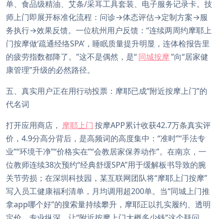
单、食品级精油、艾条/采耳工具套装、电子服务记录卡。技
师上门即展开标准化流程：问诊→体态评估→定制方案→服
务执行→效果反馈。一位杭州用户反馈：“连续两周约摩耶上
门按摩做‘疏通经络SPA’，睡眠质量提升明显，连体检报告里
的疲劳指数都降了。”这不是偶然，是“
同城按摩
”向“居家健
康管理”升级的必然路径。
五、真实用户正在用行动投票：摩耶已成“附近按摩上门”的
代名词
打开应用商店，
摩耶上门
按摩APP累计收获42.7万条真实评
价，4.9分高分背后，是高频词的高度集中：“准时”“手法专
业”“环境干净”“价格实在”“会教居家保养动作”。在南京，一
位教师连续38次预约“经典舒缓SPA”用于缓解板书导致的腕
关节劳损；在深圳科技园，某互联网团队将“摩耶上门按摩”
写入员工健康福利清单，月均调用超200单。当“同城上门推
拿app哪个好”的搜索量持续攀升，摩耶正以扎实履约、透明
定价、专业纵深，让“附近按摩上门大概多少钱”这个疑问，