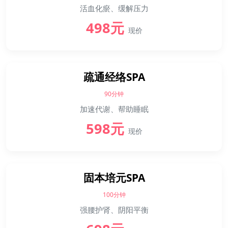
活血化瘀、缓解压力
498元
现价
疏通经络SPA
90分钟
加速代谢、帮助睡眠
598元
现价
固本培元SPA
100分钟
强腰护肾、阴阳平衡