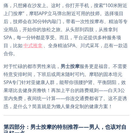
痛，只想瘫在沙发上。这时，你打开手机，搜索“100米附近
上门按摩”，摩耶APP立马弹出附近可用的技师。选择项目
后，技师会在30分钟内敲门，带着一次性按摩布、精油等专
业用品，开始你的放松之旅。从头部到四肢，从推拿到
SPA，每一分钟都是享受。而且，平台还提供多种服务项
目，比如
中式推拿
、全身精油SPA、川式采耳，总有一款适
合你。
对于忙碌的都市男性来说，
男士按摩
服务更是福音。不需要
特意安排时间，下班后或周末随时可约。摩耶的固本培元
SPA专门针对亚健康人群，能帮你强腰护肾、平衡阴阳，效
果堪比去健身房撸铁！再加上平台的路费规则——白天3公
里内免费，夜间统一计算——你连交通费都省了。这不是诱
惑，是什么？简直就是为懒人量身定制的健康方案！
第四部分：男士按摩的特别推荐——男人，也该对自