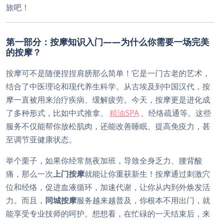
旅吧！
第一部分：按摩知识入门——为什么你需要一场完美
的按摩？
按摩可不是随便捏捏肩膀那么简单！它是一门古老的艺术，
结合了中医理论和现代养生科学。从古埃及到中国汉代，按
摩一直被用来治疗疾病、缓解疲劳。今天，按摩更是进化成
了多种形式，比如中式推拿、
精油SPA
、经络疏通等。这些
服务不仅能帮你放松肌肉，还能改善睡眠、提高免疫力，甚
至调节亚健康状态。
举个栗子，如果你经常熬夜加班，导致全身乏力、腰背酸
痛，那么一次
上门按摩
就能让你重获新生！按摩通过刺激穴
位和经络，促进血液循环，加速代谢，让你从内到外焕发活
力。而且，
同城按摩
服务越来越普及，你根本不用出门，就
能享受专业技师的呵护。想想看，在忙碌的一天结束后，来