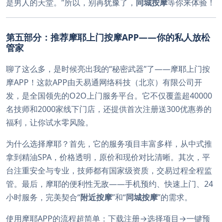
是男人的天堂。”所以，别再犹豫了，
同城按摩
等你来体验！
第五部分：推荐摩耶上门按摩APP——你的私人放松
管家
聊了这么多，是时候亮出我的“秘密武器”了——摩耶上门按
摩APP！这款APP由天易通网络科技（北京）有限公司开
发，是全国领先的O2O上门服务平台。它不仅覆盖超40000
名技师和2000家线下门店，还提供首次注册送300优惠券的
福利，让你试水零风险。
为什么选择摩耶？首先，它的服务项目丰富多样，从中式推
拿到精油SPA，价格透明，原价和现价对比清晰。其次，平
台注重安全与专业，技师都有国家级资质，交易过程全程监
管。最后，摩耶的便利性无敌——手机预约、快速上门、24
小时服务，完美契合“
附近按摩
”和“
同城按摩
”的需求。
使用摩耶APP的流程超简单：下载注册→选择项目→一键预