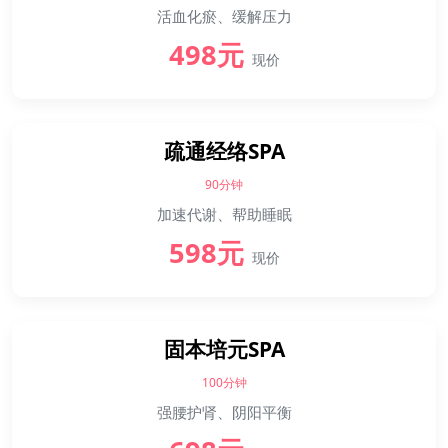
活血化瘀、缓解压力
498元
现价
疏通经络SPA
90分钟
加速代谢、帮助睡眠
598元
现价
固本培元SPA
100分钟
强腰护肾、阴阳平衡