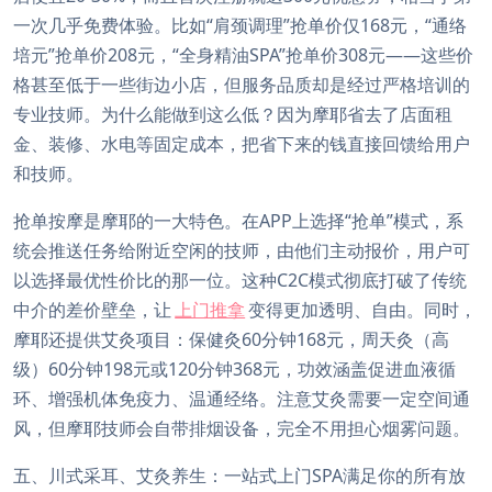
一次几乎免费体验。比如“肩颈调理”抢单价仅168元，“通络
培元”抢单价208元，“全身精油SPA”抢单价308元——这些价
格甚至低于一些街边小店，但服务品质却是经过严格培训的
专业技师。为什么能做到这么低？因为摩耶省去了店面租
金、装修、水电等固定成本，把省下来的钱直接回馈给用户
和技师。
抢单按摩是摩耶的一大特色。在APP上选择“抢单”模式，系
统会推送任务给附近空闲的技师，由他们主动报价，用户可
以选择最优性价比的那一位。这种C2C模式彻底打破了传统
中介的差价壁垒，让
上门推拿
变得更加透明、自由。同时，
摩耶还提供艾灸项目：保健灸60分钟168元，周天灸（高
级）60分钟198元或120分钟368元，功效涵盖促进血液循
环、增强机体免疫力、温通经络。注意艾灸需要一定空间通
风，但摩耶技师会自带排烟设备，完全不用担心烟雾问题。
五、川式采耳、艾灸养生：一站式上门SPA满足你的所有放