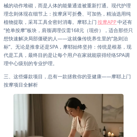
械的动作堆砌，而是人体的能量通道被重新打通。现代护理
理念则体现在细节上：按摩床可折叠、可加热，精油选用纯
植物提取，采耳工具全密封消毒。摩耶上门
按摩APP
中还有
“抢单按摩”板块，肩颈调理仅需168元（现价），适合那些只
想快速解决局部僵硬的人——这就像传统养生里的“急则治
标”。无论是推拿还是SPA，摩耶始终坚持：传统是根基，现
代是工具，最终目的是让每个用户在家就能获得经络SPA调
理中心级别的专业护理。
三、这些爆款项目，总有一款拯救你的亚健康——摩耶上门
按摩项目全解析