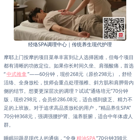
经络SPA调理中心｜传统养生现代护理
摩耶上门按摩的项目菜单丰富到让人选择困难，但每个项目
都有清晰的功效定位。如果你长时间久坐、肩颈酸痛，首选
“
中式推拿
”——60分钟，现价268元（原价298元），舒经
活络、全身放松，技师会重点处理颈椎、斜方肌和肩胛骨内
侧的结节。想要更深层次的调理？试试“通络培元”70分钟
版，现价298元，会员价286.08元，适合感到疲乏、精力不
足的上班族。对于追求高品质放松的用户，“精品养生SPA”
70分钟368元，强调强腰护肾、滋养脏腑，适合中年体虚人
群。
睡眠问题是现代人的通病，“全身
精油SPA
”70分钟398元