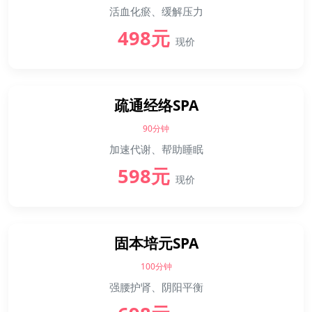
活血化瘀、缓解压力
498元
现价
疏通经络SPA
90分钟
加速代谢、帮助睡眠
598元
现价
固本培元SPA
100分钟
强腰护肾、阴阳平衡