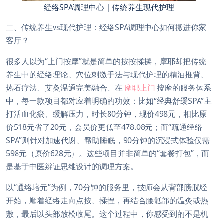
经络SPA调理中心｜传统养生现代护理
二、传统养生vs现代护理：经络SPA调理中心如何搬进你家
客厅？
很多人以为“上门按摩”就是简单的按按揉揉，摩耶却把传统
养生中的经络理论、穴位刺激手法与现代护理的精油推背、
热石疗法、艾灸温通完美融合。在
摩耶上门
按摩的服务体系
中，每一款项目都对应着明确的功效：比如“经典舒缓SPA”主
打活血化瘀、缓解压力，时长80分钟，现价498元，相比原
价518元省了20元，会员价更低至478.08元；而“疏通经络
SPA”则针对加速代谢、帮助睡眠，90分钟的沉浸式体验仅需
598元（原价628元）。这些项目并非简单的“套餐打包”，而
是基于中医辨证思维设计的调理方案。
以“通络培元”为例，70分钟的服务里，技师会从背部膀胱经
开始，顺着经络走向点按、揉捏，再结合腰骶部的温灸或热
敷，最后以头部放松收尾。这个过程中，你感受到的不是机