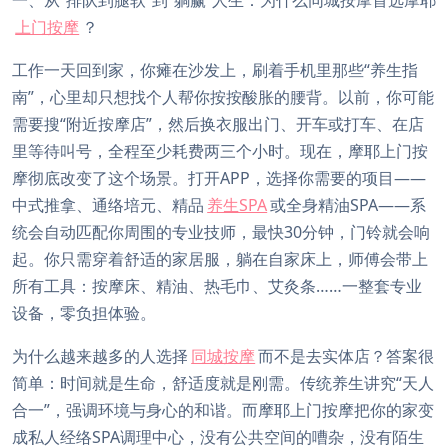
一、从“排队到腿软”到“躺赢”人生：为什么同城按摩首选摩耶
上门按摩
？
工作一天回到家，你瘫在沙发上，刷着手机里那些“养生指
南”，心里却只想找个人帮你按按酸胀的腰背。以前，你可能
需要搜“附近按摩店”，然后换衣服出门、开车或打车、在店
里等待叫号，全程至少耗费两三个小时。现在，摩耶上门按
摩彻底改变了这个场景。打开APP，选择你需要的项目——
中式推拿、通络培元、精品
养生SPA
或全身精油SPA——系
统会自动匹配你周围的专业技师，最快30分钟，门铃就会响
起。你只需穿着舒适的家居服，躺在自家床上，师傅会带上
所有工具：按摩床、精油、热毛巾、艾灸条……一整套专业
设备，零负担体验。
为什么越来越多的人选择
同城按摩
而不是去实体店？答案很
简单：时间就是生命，舒适度就是刚需。传统养生讲究“天人
合一”，强调环境与身心的和谐。而摩耶上门按摩把你的家变
成私人经络SPA调理中心，没有公共空间的嘈杂，没有陌生