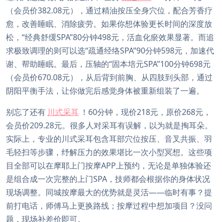
（会员价382.08元），通过精油按压全身穴位，配合芳香疗
愈，改善睡眠、消除疲劳。如果你想体验更长时间的深度放
松，“经典舒缓SPA”80分钟498元，活血化瘀效果显著。而追
求极致调理的则可以选“疏通经络SPA”90分钟598元，加速代
谢、帮助睡眠。最后，压轴的“固本培元SPA”100分钟698元
（会员价670.08元），从后背到前胸、从四肢到头部，通过
阴阳平衡手法，让你做完后感觉身体被重新组装了一遍。
别忘了还有
川式采耳
！60分钟，现价218元，原价268元，
会员价209.28元。很多人对采耳有误解，以为就是掏耳朵。
实际上，专业的川式采耳包含耳部穴位按压、音叉共振、羽
毛轻扫等步骤，纾解压力的效果堪比一次小型冥想。这些项
目全部可以在摩耶上门按摩APP上预约，无论是单独体验还
是组合成一次完整的上门SPA，技师都会根据你的身体状况
现场调整。同城按摩最大的优势就是灵活——临时有事？提
前打电话，师傅马上更换路线；按摩过程中想加项目？没问
题，现场补差价即可。