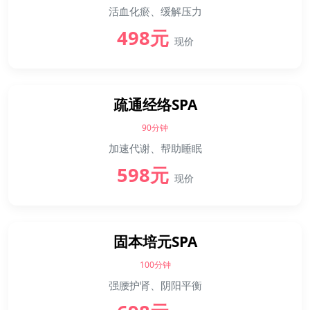
活血化瘀、缓解压力
498元
现价
疏通经络SPA
90分钟
加速代谢、帮助睡眠
598元
现价
固本培元SPA
100分钟
强腰护肾、阴阳平衡