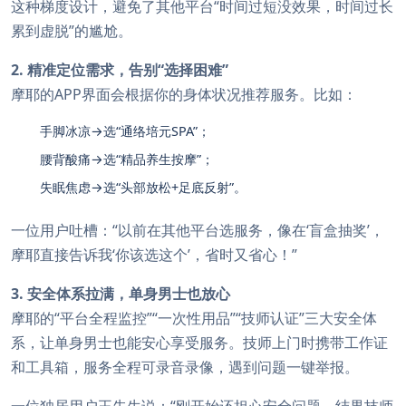
这种梯度设计，避免了其他平台“时间过短没效果，时间过长
累到虚脱”的尴尬。
2. 精准定位需求，告别“选择困难”
摩耶的APP界面会根据你的身体状况推荐服务。比如：
手脚冰凉→选“通络培元SPA”；
腰背酸痛→选“精品养生按摩”；
失眠焦虑→选“头部放松+足底反射”。
一位用户吐槽：“以前在其他平台选服务，像在‘盲盒抽奖’，
摩耶直接告诉我‘你该选这个’，省时又省心！”
3. 安全体系拉满，单身男士也放心
摩耶的“平台全程监控”“一次性用品”“技师认证”三大安全体
系，让单身男士也能安心享受服务。技师上门时携带工作证
和工具箱，服务全程可录音录像，遇到问题一键举报。
一位独居用户王先生说：“刚开始还担心安全问题，结果技师