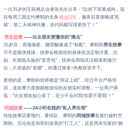
一位35岁的互联网从业者张先生分享：“以前下班累成狗，现
在每周三固定约摩耶的全身
精油SPA
，服务后直接睡成‘死
猪’，第二天精神抖擞，连代码都写得更快了！”
养生按摩
——比女朋友更懂你的“痛点”
35岁后，肩颈僵硬、腰背酸痛成了“标配”。摩耶的
养生按摩
可不是随便揉揉，技师会根据你的身体状况定制方案。比
如，长期低头族的“富贵包”，技师会用指压法精准刺激穴
位；久坐族的“老腰”，则通过推拿+热敷双管齐下。
更绝的是，摩耶的技师都是“持证上岗”，经过平台严格培
训，连按摩力度都能根据你的反馈实时调整。一位用户调
侃：“比女朋友贴心多了，至少不会问我‘你爱不爱我’！”
同城按摩
——24小时在线的“私人养生馆”
传统按摩店要预约、要排队，摩耶的
同城按摩
直接打破时空
限制。无论你是加班到凌晨的“打工人”，还是周末宅家的“躺