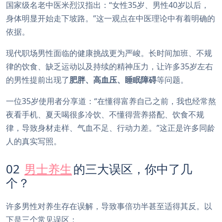
国家级名老中医米烈汉指出：“女性35岁、男性40岁以后，
身体明显开始走下坡路。”这一观点在中医理论中有着明确的
依据。
现代职场男性面临的健康挑战更为严峻。长时间加班、不规
律的饮食、缺乏运动以及持续的精神压力，让许多35岁左右
的男性提前出现了
肥胖、高血压、睡眠障碍
等问题。
一位35岁使用者分享道：“在懂得富养自己之前，我也经常熬
夜看手机、夏天喝很多冷饮、不懂得营养搭配、饮食不规
律，导致身材走样、气血不足、行动力差。”这正是许多同龄
人的真实写照。
02
男士养生
的三大误区，你中了几
个？
许多男性对养生存在误解，导致事倍功半甚至适得其反。以
下是三个常见误区：