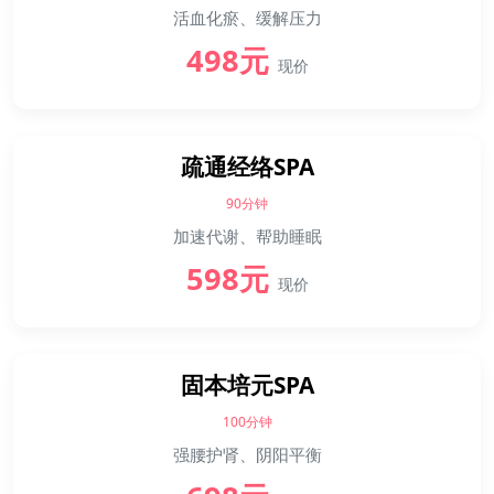
活血化瘀、缓解压力
498元
现价
疏通经络SPA
90分钟
加速代谢、帮助睡眠
598元
现价
固本培元SPA
100分钟
强腰护肾、阴阳平衡