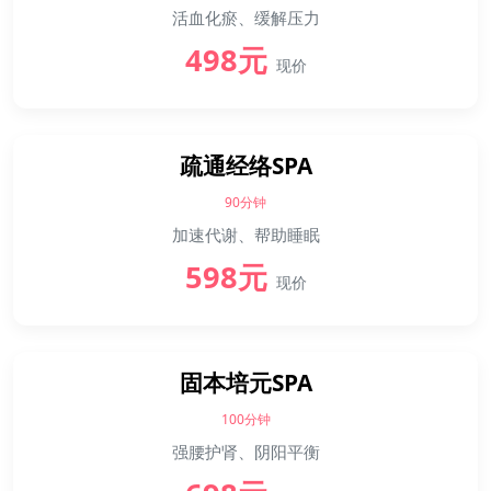
活血化瘀、缓解压力
498元
现价
疏通经络SPA
90分钟
加速代谢、帮助睡眠
598元
现价
固本培元SPA
100分钟
强腰护肾、阴阳平衡