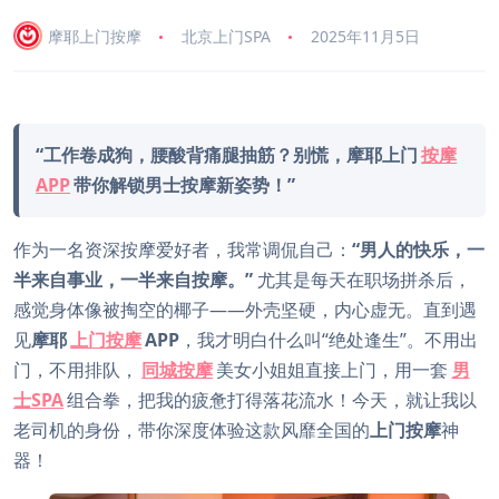
摩耶上门按摩
北京上门SPA
2025年11月5日
“工作卷成狗，腰酸背痛腿抽筋？别慌，摩耶上门
按摩
APP
带你解锁男士按摩新姿势！”
作为一名资深按摩爱好者，我常调侃自己：
“男人的快乐，一
半来自事业，一半来自按摩。”
尤其是每天在职场拼杀后，
感觉身体像被掏空的椰子——外壳坚硬，内心虚无。直到遇
见
摩耶
上门按摩
APP
，我才明白什么叫“绝处逢生”。不用出
门，不用排队，
同城按摩
美女小姐姐直接上门，用一套
男
士SPA
组合拳，把我的疲惫打得落花流水！今天，就让我以
老司机的身份，带你深度体验这款风靡全国的
上门按摩
神
器！