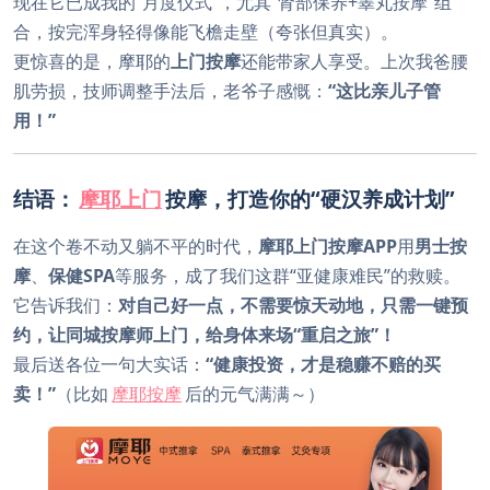
现在它已成我的“月度仪式”，尤其“肾部保养+睾丸按摩”组
合，按完浑身轻得像能飞檐走壁（夸张但真实）。
更惊喜的是，摩耶的
上门按摩
还能带家人享受。上次我爸腰
肌劳损，技师调整手法后，老爷子感慨：
“这比亲儿子管
用！”
结语：
摩耶上门
按摩，打造你的“硬汉养成计划”
在这个卷不动又躺不平的时代，
摩耶上门按摩APP
用
男士按
摩
、
保健SPA
等服务，成了我们这群“亚健康难民”的救赎。
它告诉我们：
对自己好一点，不需要惊天动地，只需一键预
约，让同城按摩师上门，给身体来场“重启之旅”！
最后送各位一句大实话：
“健康投资，才是稳赚不赔的买
卖！”
（比如
摩耶按摩
后的元气满满～）