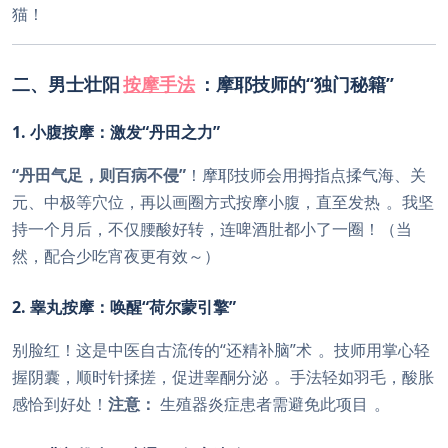
猫！
二、男士壮阳
按摩手法
：摩耶技师的“独门秘籍”
1. 小腹按摩：激发“丹田之力”
“丹田气足，则百病不侵”
！摩耶技师会用拇指点揉气海、关
元、中极等穴位，再以画圈方式按摩小腹，直至发热
。我坚
持一个月后，不仅腰酸好转，连啤酒肚都小了一圈！（当
然，配合少吃宵夜更有效～）
2. 睾丸按摩：唤醒“荷尔蒙引擎”
别脸红！这是中医自古流传的“还精补脑”术
。技师用掌心轻
握阴囊，顺时针揉搓，促进睾酮分泌
。手法轻如羽毛，酸胀
感恰到好处！
注意：
生殖器炎症患者需避免此项目
。