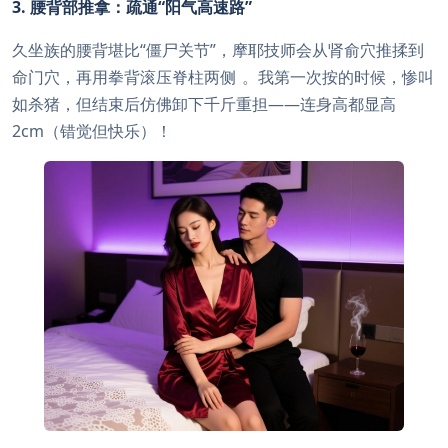
3. 腰背部推拿：疏通“阳气高速路”
久坐族的腰背堪比“僵尸关节”，摩耶技师会从肾俞穴推揉到
命门穴，再用拳背滚压脊柱两侧
。我第一次按的时候，惨叫
如杀猪，但结束后仿佛卸下千斤重担——连身高都显高
2cm（错觉但快乐）！