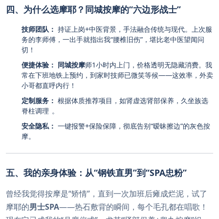
四、为什么选摩耶？同城按摩的“六边形战士”
技师团队：
持证上岗+中医背景，手法融合传统与现代。上次服
务的李师傅，一出手就指出我“腰椎旧伤”，堪比老中医望闻问
切！
便捷体验：
同城按摩
师1小时内上门，价格透明无隐藏消费。我
常在下班地铁上预约，到家时技师已微笑等候——这效率，外卖
小哥都直呼内行！
定制服务：
根据体质推荐项目，如肾虚选肾部保养，久坐族选
脊柱调理
。
安全隐私：
一键报警+保险保障，彻底告别“暧昧擦边”的灰色按
摩。
五、我的亲身体验：从“钢铁直男”到“SPA忠粉”
曾经我觉得按摩是“矫情”，直到一次加班后瘫成烂泥，试了
摩耶的
男士SPA
——热石敷背的瞬间，每个毛孔都在唱歌！