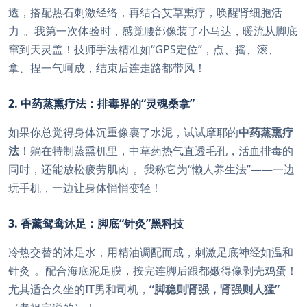
透，搭配热石刺激经络，再结合艾草熏疗，唤醒肾细胞活
力
。我第一次体验时，感觉腰部像装了小马达，暖流从脚底
窜到天灵盖！技师手法精准如“GPS定位”，点、摇、滚、
拿、捏一气呵成，结束后连走路都带风！
2. 中药蒸熏疗法：排毒界的“灵魂桑拿”
如果你总觉得身体沉重像裹了水泥，试试摩耶的
中药蒸熏疗
法
！躺在特制蒸熏机里，中草药热气直透毛孔，活血排毒的
同时，还能放松疲劳肌肉
。我称它为“懒人养生法”——一边
玩手机，一边让身体悄悄变轻！
3. 香薰鸳鸯沐足：脚底“针灸”黑科技
冷热交替的沐足水，用精油调配而成，刺激足底神经如温和
针灸
。配合海底泥足膜，按完连脚后跟都嫩得像剥壳鸡蛋！
尤其适合久坐的IT男和司机，
“脚稳则肾强，肾强则人猛”