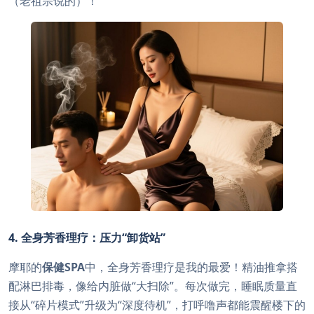
（老祖宗说的）！
4. 全身芳香理疗：压力“卸货站”
摩耶的
保健SPA
中，全身芳香理疗是我的最爱！精油推拿搭
配淋巴排毒，像给内脏做“大扫除”。每次做完，睡眠质量直
接从“碎片模式”升级为“深度待机”，打呼噜声都能震醒楼下的