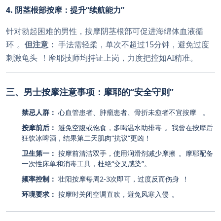
4. 阴茎根部按摩：提升“续航能力”
针对勃起困难的男性，按摩阴茎根部可促进海绵体血液循
环
。
但注意：
手法需轻柔，单次不超过15分钟，避免过度
刺激龟头
！摩耶技师均持证上岗，力度把控如AI精准。
三、男士按摩注意事项：摩耶的“安全守则”
禁忌人群：
心血管患者、肿瘤患者、骨折未愈者不宜按摩
。
按摩前后：
避免空腹或饱食，多喝温水助排毒
。我曾在按摩后
狂饮冰啤酒，结果第二天肌肉“抗议”更凶！
卫生第一：
按摩前清洁双手，使用润滑剂减少摩擦
。摩耶配备
一次性床单和消毒工具，杜绝“交叉感染”。
频率控制：
壮阳按摩每周2-3次即可，过度反而伤身
！
环境要求：
按摩时关闭空调直吹，避免风寒入侵
。