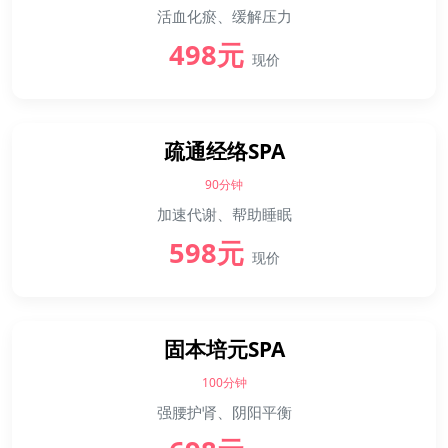
活血化瘀、缓解压力
498元
现价
疏通经络SPA
90分钟
加速代谢、帮助睡眠
598元
现价
固本培元SPA
100分钟
强腰护肾、阴阳平衡