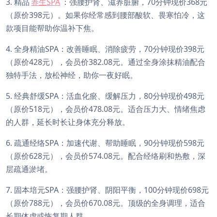
3. 精品
养生SPA
：强腰护肾、滋养脏腑，70分钟现价368元
（原价398元）。如果你经常感到腰部酸软、畏寒怕冷，这
款项目能帮助你温补下焦。
4. 全身精油SPA：改善睡眠、消除疲劳，70分钟现价398元
（原价428元），会员价382.08元。通过全身涂抹精油配合
独特手法，放松神经，助你一夜好眠。
5. 经典舒缓SPA：活血化瘀、缓解压力，80分钟现价498元
（原价518元），会员价478.08元。适合压力大、情绪焦虑
的人群，延长时长让身体充分释放。
6. 疏通经络SPA：加速代谢、帮助睡眠，90分钟现价598元
（原价628元），会员价574.08元。配合经络刷和热敷，深
层疏通淤堵。
7. 固本培元SPA：强腰护肾、阴阳平衡，100分钟现价698元
（原价788元），会员价670.08元。顶级的全身调理，适合
长期体虚或恢复期人群。