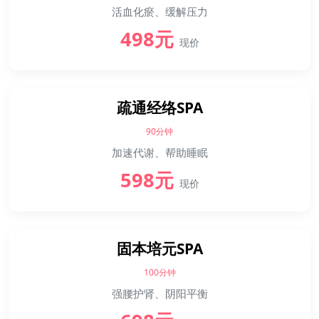
活血化瘀、缓解压力
498元
现价
疏通经络SPA
90分钟
加速代谢、帮助睡眠
598元
现价
固本培元SPA
100分钟
强腰护肾、阴阳平衡