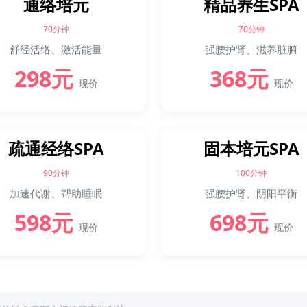
通络培元
精品养生SPA
70分钟
70分钟
舒经活络、激活能量
强腰护肾、滋养脏腑
298元
368元
现价
现价
疏通经络SPA
固本培元SPA
90分钟
100分钟
加速代谢、帮助睡眠
强腰护肾、阴阳平衡
598元
698元
现价
现价