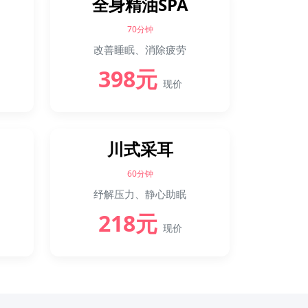
全身精油SPA
70分钟
改善睡眠、消除疲劳
398元
现价
川式采耳
60分钟
纾解压力、静心助眠
218元
现价