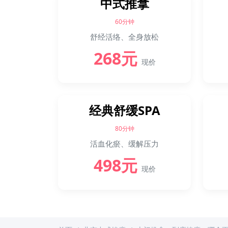
中式推拿
60分钟
舒经活络、全身放松
268元
现价
经典舒缓SPA
80分钟
活血化瘀、缓解压力
498元
现价