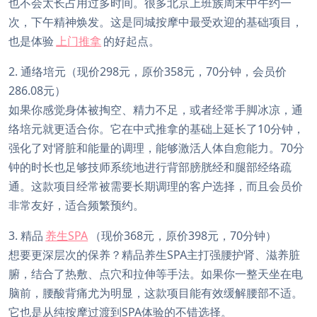
也不会太长占用过多时间。很多北京上班族周末中午约一
次，下午精神焕发。这是同城按摩中最受欢迎的基础项目，
也是体验
上门推拿
的好起点。
2. 通络培元（现价298元，原价358元，70分钟，会员价
286.08元）
如果你感觉身体被掏空、精力不足，或者经常手脚冰凉，通
络培元就更适合你。它在中式推拿的基础上延长了10分钟，
强化了对肾脏和能量的调理，能够激活人体自愈能力。70分
钟的时长也足够技师系统地进行背部膀胱经和腿部经络疏
通。这款项目经常被需要长期调理的客户选择，而且会员价
非常友好，适合频繁预约。
3. 精品
养生SPA
（现价368元，原价398元，70分钟）
想要更深层次的保养？精品养生SPA主打强腰护肾、滋养脏
腑，结合了热敷、点穴和拉伸等手法。如果你一整天坐在电
脑前，腰酸背痛尤为明显，这款项目能有效缓解腰部不适。
它也是从纯按摩过渡到SPA体验的不错选择。