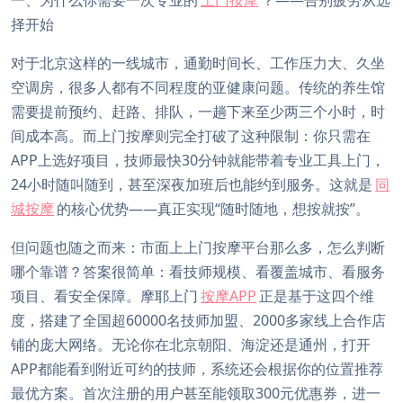
一、为什么你需要一次专业的
上门按摩
？——告别疲劳从选
择开始
对于北京这样的一线城市，通勤时间长、工作压力大、久坐
空调房，很多人都有不同程度的亚健康问题。传统的养生馆
需要提前预约、赶路、排队，一趟下来至少两三个小时，时
间成本高。而上门按摩则完全打破了这种限制：你只需在
APP上选好项目，技师最快30分钟就能带着专业工具上门，
24小时随叫随到，甚至深夜加班后也能约到服务。这就是
同
城按摩
的核心优势——真正实现“随时随地，想按就按”。
但问题也随之而来：市面上上门按摩平台那么多，怎么判断
哪个靠谱？答案很简单：看技师规模、看覆盖城市、看服务
项目、看安全保障。摩耶上门
按摩APP
正是基于这四个维
度，搭建了全国超60000名技师加盟、2000多家线上合作店
铺的庞大网络。无论你在北京朝阳、海淀还是通州，打开
APP都能看到附近可约的技师，系统还会根据你的位置推荐
最优方案。首次注册的用户甚至能领取300元优惠券，进一