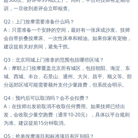
超500次、好评率99%以上）。同时，平台对技师有定期培
训，一旦收到差评会立即核查。
Q2：上门按摩需要准备什么吗？
A：只需准备一个安静的空间，最好有一张床或沙发。技师
会自带折叠按摩床、一次性床单和精油。如果你家有宠物，
建议提前关好房间，避免干扰。
Q3：北京同城上门推拿的范围包括哪些区域？
A：摩耶上门按摩覆盖北京所有城区，包括朝阳、海淀、东
城、西城、丰台、石景山、通州、大兴、昌平、顺义等。部
分远郊区域可能需要额外支付少量路费，但系统会明示。
Q4：预约后可以取消吗？会不会扣费？
A：在技师出发前取消不收取任何费用。如果技师已经出
发，会收取少量空跑费（通常10-20元），具体以平台规则
为准。建议提前15分钟取消。
Q5：抢单按摩项目和标准项目有区别吗？