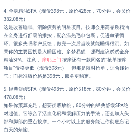
4. 全身精油SPA（现价398元，原价428元，70分钟，会员价
382.08元）
这是改善睡眠、消除疲劳的明星项目。技师会用高品质精油
在全身进行舒缓的推按，配合温热毛巾包裹，促进血液循
环。很多失眠客户反馈，做完一次后当晚就能睡得很沉。如
果你的主要困扰是入睡困难、多梦易醒，强烈建议试试全身
精油SPA。注意，
摩耶上门
按摩还有一款同名的“抢单按摩
项目”价格更低（现价308元），但那是限时抢单，适合碰运
气；而标准版价格是398元，服务更稳定。
5. 经典舒缓SPA（现价498元，原价518元，80分钟，会员价
478.08元）
如果你预算充足，想要彻底放松，80分钟的经典舒缓SPA绝
对超值。它综合了活血化瘀和缓解压力的手法，还会加入头
部和脚部的重点按摩。一个小时以上的服务能让你彻底忘记
白天的烦恼。