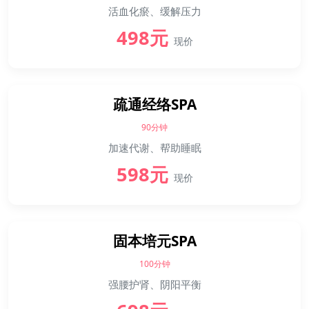
活血化瘀、缓解压力
498元
现价
疏通经络SPA
90分钟
加速代谢、帮助睡眠
598元
现价
固本培元SPA
100分钟
强腰护肾、阴阳平衡