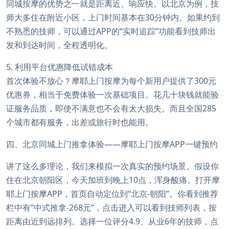
同城按摩的优势之一就是距离近、响应快。以北京为例，技
师大多住在附近小区，上门时间基本在30分钟内。如果约到
不熟悉的技师，可以通过APP的“实时追踪”功能看到技师出
发和到达时间，全程透明化。
5. 利用平台优惠降低试错成本
首次体验不放心？摩耶上门按摩为每个新用户提供了300元
优惠券，相当于免费体验一次基础项目。花几十块钱就能验
证服务品质，即使不满意也不会有太大损失。而且全国285
个城市都有服务，出差或旅行时也能用。
四、北京同城上门推拿体验——摩耶上门按摩APP一键预约
讲了这么多理论，我们来模拟一次真实的预约场景。假设你
住在北京朝阳区，今天加班到晚上10点，浑身酸痛。打开摩
耶上门按摩APP，首页自动定位到“北京-朝阳”。你看到推荐
栏中有“中式推拿-268元”，点击进入可以看到技师列表，按
距离由近到远排列。选择一位评分4.9、从业6年的技师，点