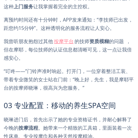
这种
上门服务
让我掌握着完全的主控权。
离预约时间还有十分钟时，APP发来通知：“李技师已出发，
距您约15分钟”。这种透明化的服务流程让人安心。
我曾听朋友抱怨过其他
按摩平台
的技师
资质模糊
的问题
，
但在摩耶，每位技师的认证信息都清晰可见，这一点让我倍
感安心。
“叮咚——”门铃声准时响起。打开门，一位穿着整洁工装、
带着专业微笑的女士站在门前：“晚上好，先生，我是摩耶平
台的按摩师晓琳，很高兴为您服务。”
03 专业配置：移动的养生SPA空间
晓琳进门后，首先出示了她的专业资格证书，并耐心解释了
今晚的
按摩流程
。她带来一个精致的工具箱，里面装着一次
性床单、专业按摩巾和各种天然按摩精油。