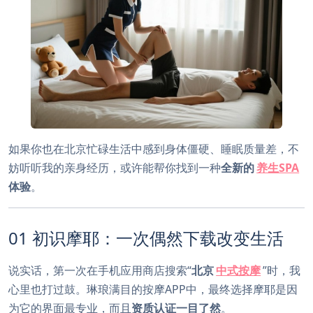
如果你也在北京忙碌生活中感到身体僵硬、睡眠质量差，不
妨听听我的亲身经历，或许能帮你找到一种
全新的
养生SPA
体验
。
01 初识摩耶：一次偶然下载改变生活
说实话，第一次在手机应用商店搜索“
北京
中式按摩
”时，我
心里也打过鼓。琳琅满目的按摩APP中，最终选择摩耶是因
为它的界面最专业，而且
资质认证一目了然
。