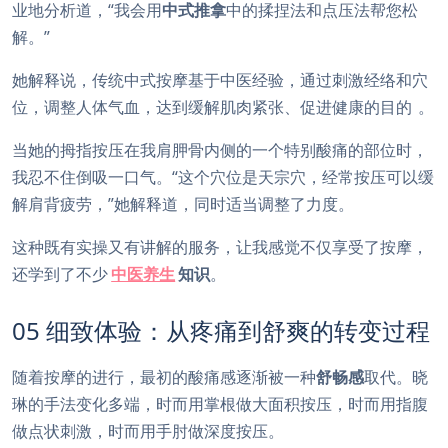
业地分析道，“我会用
中式推拿
中的揉捏法和点压法帮您松
解。”
她解释说，传统中式按摩基于中医经验，通过刺激经络和穴
位，调整人体气血，达到缓解肌肉紧张、促进健康的目的
。
当她的拇指按压在我肩胛骨内侧的一个特别酸痛的部位时，
我忍不住倒吸一口气。“这个穴位是天宗穴，经常按压可以缓
解肩背疲劳，”她解释道，同时适当调整了力度。
这种既有实操又有讲解的服务，让我感觉不仅享受了按摩，
还学到了不少
中医养生
知识
。
05 细致体验：从疼痛到舒爽的转变过程
随着按摩的进行，最初的酸痛感逐渐被一种
舒畅感
取代。晓
琳的手法变化多端，时而用掌根做大面积按压，时而用指腹
做点状刺激，时而用手肘做深度按压。