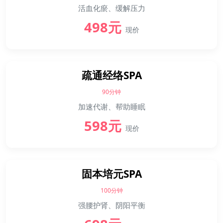
活血化瘀、缓解压力
498元
现价
疏通经络SPA
90分钟
加速代谢、帮助睡眠
598元
现价
固本培元SPA
100分钟
强腰护肾、阴阳平衡