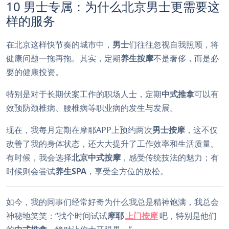
10 男士专属：为什么北京男士更需要这
样的服务
在北京这样快节奏的城市中，
男士
们往往忽视自我照顾，将
健康问题一拖再拖。其实，定期
养生按摩
不是奢侈，而是必
要的健康投资。
特别是对于长期伏案工作的职场人士，定期
中式推拿
可以有
效预防颈椎病、腰椎病等职业病的发生与发展。
现在，我每月定期在摩耶APP上预约两次
男士按摩
，这不仅
改善了我的身体状态，还大大提升了工作效率和生活质量。
有时候，我会选择
北京中式按摩
，感受传统技法的魅力；有
时候则会尝试
养生SPA
，享受全方位的放松。
如今，我的同事们经常好奇为什么我总是精神饱满，我总会
神秘地笑笑：“找个时间试试
摩耶
上门按摩
吧，特别是他们