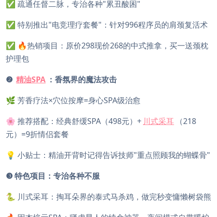
✅ 疏通任督二脉，专治各种"累丑酸困"
✅ 特别推出"电竞理疗套餐"：针对996程序员的肩颈复活术
✅ 🔥热销项目：原价298现价268的中式推拿，买一送颈枕
护理包
❷
精油SPA
：香氛界的魔法攻击
🌿 芳香疗法×穴位按摩=身心SPA级治愈
🌸 推荐搭配：经典舒缓SPA（498元）+
川式采耳
（218
元）=9折情侣套餐
💡 小贴士：精油开背时记得告诉技师"重点照顾我的蝴蝶骨"
❸ 特色项目：专治各种不服
🐍 川式采耳：掏耳朵界的泰式马杀鸡，做完秒变慵懒树袋熊