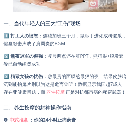
一、当代年轻人的三大"工伤"现场
1️⃣
打工人の愤怒
：连续加班三个月，鼠标手进化成树懒爪，
键盘敲击声成了肩周炎的BGM
2️⃣
熬夜冠军の倔强
：凌晨两点还在肝PPT，熊猫眼+脱发套
餐已自动续费成功
3️⃣
精致女孩の忧伤
：敷最贵的面膜熬最狠的夜，结果皮肤暗
沉到能拍鬼片别以为这是危言耸听！数据显示我国超7成人
存在亚健康问题，而
养生按摩
正是对抗都市病的秘密武器！
二、养生按摩的封神操作指南
❶
中式推拿
：你的24小时止痛药膏