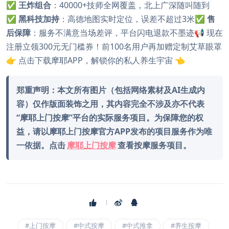
✅
王炸组合
：40000+技师全网覆盖，北上广深随叫随到
✅
黑科技加持
：高德地图实时定位，误差不超过3米✅
售
后保障
：服务不满意当场差评，平台闪电退款不墨迹📢 现在
注册立领300元无门槛券！前100名用户再加赠定制艾草眼罩
👉 点击下载摩耶APP，解锁你的私人养生宇宙 👈
郑重声明：本文所有图片（包括网络素材及AI生成内
容）仅作版面装饰之用，其内容完全不涉及亦不代表
“摩耶上门按摩”平台的实际服务项目。为保障您的权
益，请以摩耶上门按摩官方APP发布的项目服务作为唯
一依据。点击
摩耶上门按摩
查看按摩服务项目。
#上门按摩
#中式按摩
#中式推拿
#养生按摩