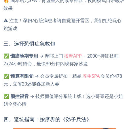
🔥 固本培元SPA：肾虚星人的续命神器，夜间模式自带暖炉
效果
⚠️ 注意！孕妇/心脏病患者请自觉避开雷区，我们拒绝玩心
跳游戏
三、选择恐惧症急救包
✅
懒癌晚期专用
​ → 摩耶上门
按摩APP
：2000+持证技师
7x24小时待命，最快30分钟闪现你家沙发
✅
预算有限党
​ → 会员专属折扣：精品
养生SPA
会员价478
元，立省20还能叠加新人券
✅
颜控福音
​ → 技师颜值评分系统上线！选小哥哥还是小姐
姐全凭心情
四、避坑指南：按摩界的《孙子兵法》