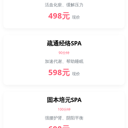
活血化瘀、缓解压力
498元
现价
疏通经络SPA
90分钟
加速代谢、帮助睡眠
598元
现价
固本培元SPA
100分钟
强腰护肾、阴阳平衡