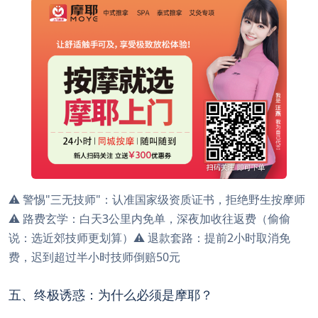
⚠️ 警惕"三无技师"：认准国家级资质证书，拒绝野生按摩师
⚠️ 路费玄学：白天3公里内免单，深夜加收往返费（偷偷
说：选近郊技师更划算）⚠️ 退款套路：提前2小时取消免
费，迟到超过半小时技师倒赔50元
五、终极诱惑：为什么必须是摩耶？