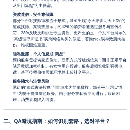
从出门算起”为由搪塞。
资质造假，安全难保障
部分平台对技师审核流于形式，甚至出现“今天培训明天上岗”的
速成技师。某调查显示，约42%的消费者遭遇过服务与宣传不
符，28%反映技师缺乏专业资质。更严重的是，个别平台展示的
“高级理疗师证书”实为网络购买的假证，若操作失误导致肌肉拉
伤，维权困难重重。
隐私泄露，个人信息成“商品”
预约服务需提供家庭住址、联系方式等敏感信息，而非正规平台
缺乏数据加密机制。有女性用户投诉，服务后频繁收到骚扰电
话，甚至技师偷拍居家环境并上传社交平台。
服务缩水与涉黄风险
承诺的“泰式古法按摩”可能缩水为简单揉捏，部分平台更以“养
生”为幌子提供灰色服务。由于服务在私密空间进行，取证困
难，消费者易陷入纠纷。
二、QA避坑指南：如何识别套路，选对平台？