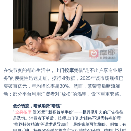
在快节奏的都市生活中，
上门按摩
凭借“足不出户享专业服
务”的便捷性迅速走红。据行业数据，2025年该市场规模已
突破百亿元，年均增长率超30%。然而，繁荣背后暗流涌
动：部分平台利用消费者对“放松”的渴望，设下重重套路。
低价诱惑，暗藏消费“暗礁”
“
全身按摩
仅99元”“新客首单半价”——极具吸引力的广告往往
是诱饵。消费者下单后，技师上门便以“经络不通需特殊护理”
“推荐特效精油”等话术诱导加价，最终账单可能翻倍。例如，有
用户反映，标价60分钟的推拿实际仅持续40分钟，技师以“计时