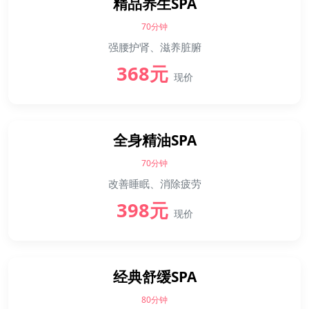
精品养生SPA
70分钟
强腰护肾、滋养脏腑
368元
现价
全身精油SPA
70分钟
改善睡眠、消除疲劳
398元
现价
经典舒缓SPA
80分钟