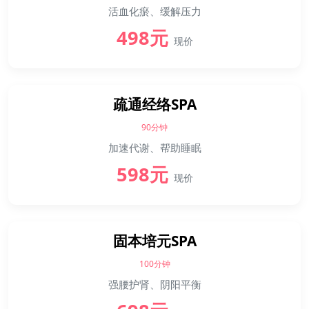
活血化瘀、缓解压力
498元
现价
疏通经络SPA
90分钟
加速代谢、帮助睡眠
598元
现价
固本培元SPA
100分钟
强腰护肾、阴阳平衡