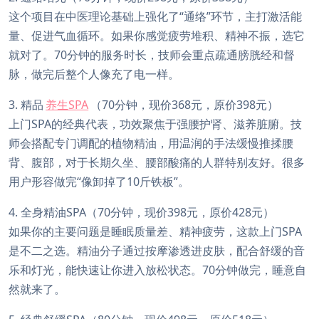
这个项目在中医理论基础上强化了“通络”环节，主打激活能
量、促进气血循环。如果你感觉疲劳堆积、精神不振，选它
就对了。70分钟的服务时长，技师会重点疏通膀胱经和督
脉，做完后整个人像充了电一样。
3. 精品
养生SPA
（70分钟，现价368元，原价398元）
上门SPA的经典代表，功效聚焦于强腰护肾、滋养脏腑。技
师会搭配专门调配的植物精油，用温润的手法缓慢推揉腰
背、腹部，对于长期久坐、腰部酸痛的人群特别友好。很多
用户形容做完“像卸掉了10斤铁板”。
4. 全身精油SPA（70分钟，现价398元，原价428元）
如果你的主要问题是睡眠质量差、精神疲劳，这款上门SPA
是不二之选。精油分子通过按摩渗透进皮肤，配合舒缓的音
乐和灯光，能快速让你进入放松状态。70分钟做完，睡意自
然就来了。