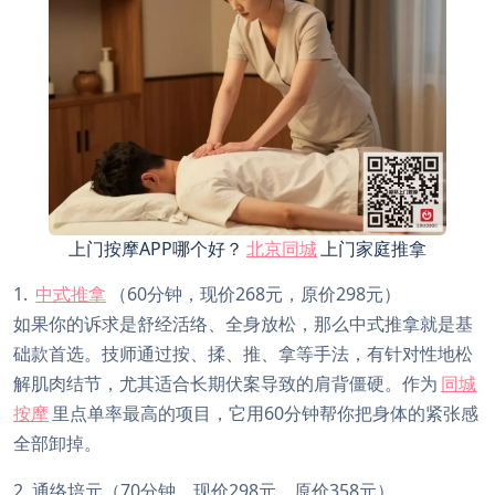
上门按摩APP哪个好？
北京同城
上门家庭推拿
1.
中式推拿
（60分钟，现价268元，原价298元）
如果你的诉求是舒经活络、全身放松，那么中式推拿就是基
础款首选。技师通过按、揉、推、拿等手法，有针对性地松
解肌肉结节，尤其适合长期伏案导致的肩背僵硬。作为
同城
按摩
里点单率最高的项目，它用60分钟帮你把身体的紧张感
全部卸掉。
2. 通络培元（70分钟，现价298元，原价358元）