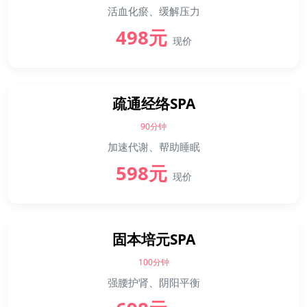
活血化瘀、缓解压力
498元
现价
疏通经络SPA
90分钟
加速代谢、帮助睡眠
598元
现价
固本培元SPA
100分钟
强腰护肾、阴阳平衡