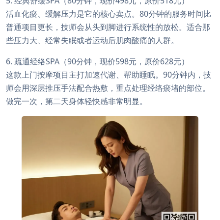
5. 经典舒缓SPA（80分钟，现价498元，原价518元）
活血化瘀、缓解压力是它的核心卖点。80分钟的服务时间比
普通项目更长，技师会从头到脚进行系统性的放松。适合那
些压力大、经常失眠或者运动后肌肉酸痛的人群。
6. 疏通经络SPA（90分钟，现价598元，原价628元）
这款上门按摩项目主打加速代谢、帮助睡眠。90分钟内，技
师会用深层推压手法配合热敷，重点处理经络瘀堵的部位。
做完一次，第二天身体轻快感非常明显。