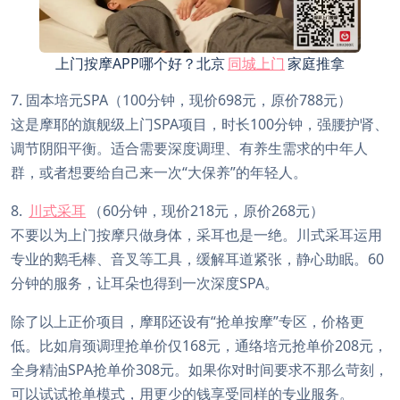
上门按摩APP哪个好？北京
同城上门
家庭推拿
7. 固本培元SPA（100分钟，现价698元，原价788元）
这是摩耶的旗舰级上门SPA项目，时长100分钟，强腰护肾、
调节阴阳平衡。适合需要深度调理、有养生需求的中年人
群，或者想要给自己来一次“大保养”的年轻人。
8.
川式采耳
（60分钟，现价218元，原价268元）
不要以为上门按摩只做身体，采耳也是一绝。川式采耳运用
专业的鹅毛棒、音叉等工具，缓解耳道紧张，静心助眠。60
分钟的服务，让耳朵也得到一次深度SPA。
除了以上正价项目，摩耶还设有“抢单按摩”专区，价格更
低。比如肩颈调理抢单价仅168元，通络培元抢单价208元，
全身精油SPA抢单价308元。如果你对时间要求不那么苛刻，
可以试试抢单模式，用更少的钱享受同样的专业服务。