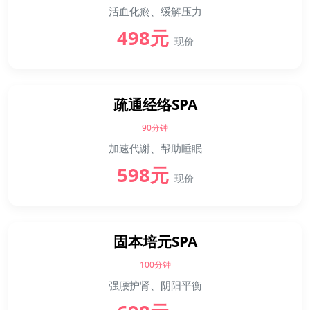
活血化瘀、缓解压力
498元
现价
疏通经络SPA
90分钟
加速代谢、帮助睡眠
598元
现价
固本培元SPA
100分钟
强腰护肾、阴阳平衡