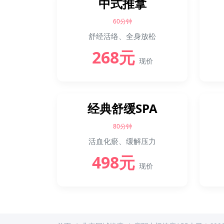
中式推拿
60分钟
舒经活络、全身放松
268元
现价
经典舒缓SPA
80分钟
活血化瘀、缓解压力
498元
现价