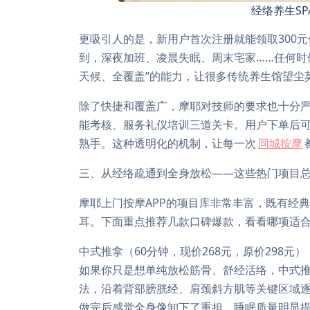
经络养生S
更吸引人的是，新用户首次注册就能领取300
到，深夜加班、凌晨失眠、周末宅家……任何时
天候、全覆盖”的能力，让很多传统养生馆望尘
除了快捷和覆盖广，摩耶对技师的要求也十分
能考核、服务礼仪培训三道关卡。用户下单后
熟手。这种透明化的机制，让每一次
同城按摩
三、从经络疏通到全身放松——这些热门项目
摩耶上门按摩APP的项目库非常丰富，既有经
耳。下面重点推荐几款口碑爆款，看看哪项适
中式推拿（60分钟，现价268元，原价298元）
如果你只是想单纯放松筋骨、舒经活络，中式
法，沿着背部膀胱经、肩颈斜方肌等关键区域
做完后感觉全身像卸下了重担，睡眠质量明显