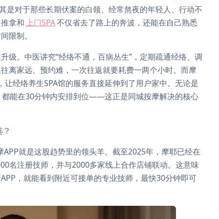
尤其是对于那些长期伏案的白领、经常熬夜的年轻人、行动不
门推拿和
上门SPA
不仅省去了路上的奔波，还能在自己熟悉
时间限制。
升级。中医讲究“经络不通，百病丛生”，定期疏通经络、调
往往离家远、预约难，一次往返就要耗费一两个小时。而摩
”，让经络养生SPA馆的服务直接延伸到了用户家中。无论是
，都能在30分钟内安排到位——这正是同城按摩解决的核心
选？
摩APP就是这股趋势里的领头羊。截至2025年，摩耶已经在
000名注册技师，并与2000多家线上合作店铺联动。这意味
APP，就能看到附近可接单的专业技师，最快30分钟即可