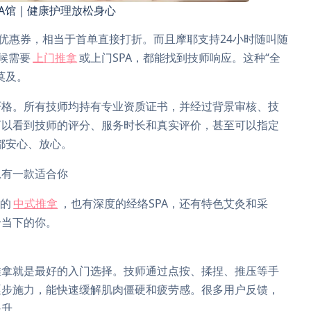
PA馆｜健康护理放松身心
元优惠券，相当于首单直接打折。而且摩耶支持24小时随叫随
候需要
上门推拿
或上门SPA，都能找到技师响应。这种“全
莫及。
严格。所有技师均持有专业资质证书，并经过背景审核、技
可以看到技师的评分、服务时长和真实评价，甚至可以指定
都安心、放心。
总有一款适合你
典的
中式推拿
，也有深度的经络SPA，还有特色艾灸和采
合当下的你。
推拿就是最好的入门选择。技师通过点按、揉捏、推压等手
逐步施力，能快速缓解肌肉僵硬和疲劳感。很多用户反馈，
提升。