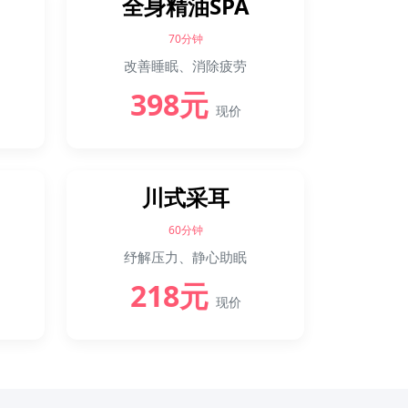
全身精油SPA
70分钟
改善睡眠、消除疲劳
398元
现价
川式采耳
60分钟
纾解压力、静心助眠
218元
现价