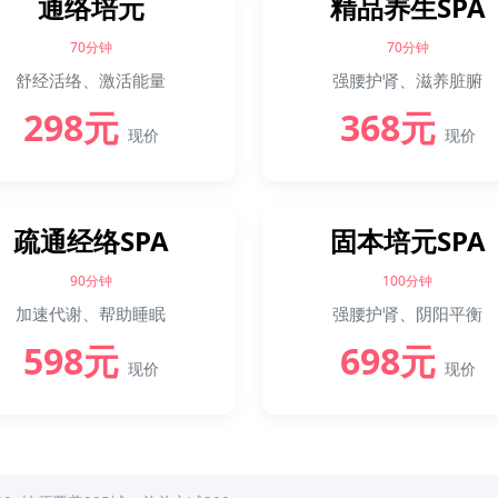
通络培元
精品养生SPA
70分钟
70分钟
舒经活络、激活能量
强腰护肾、滋养脏腑
298元
368元
现价
现价
疏通经络SPA
固本培元SPA
90分钟
100分钟
加速代谢、帮助睡眠
强腰护肾、阴阳平衡
598元
698元
现价
现价