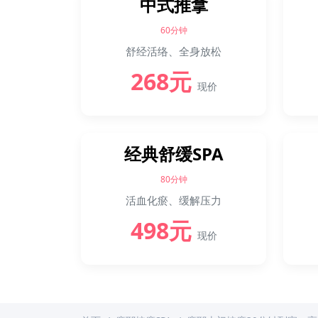
中式推拿
60分钟
舒经活络、全身放松
268元
现价
经典舒缓SPA
80分钟
活血化瘀、缓解压力
498元
现价