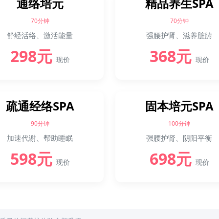
通络培元
精品养生SPA
70分钟
70分钟
舒经活络、激活能量
强腰护肾、滋养脏腑
298元
368元
现价
现价
疏通经络SPA
固本培元SPA
90分钟
100分钟
加速代谢、帮助睡眠
强腰护肾、阴阳平衡
598元
698元
现价
现价