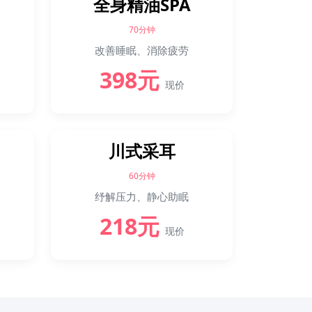
全身精油SPA
70分钟
改善睡眠、消除疲劳
398元
现价
川式采耳
60分钟
纾解压力、静心助眠
218元
现价