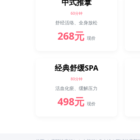
中式推拿
60分钟
舒经活络、全身放松
268元
现价
经典舒缓SPA
80分钟
活血化瘀、缓解压力
498元
现价