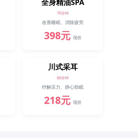
全身精油SPA
70分钟
改善睡眠、消除疲劳
398元
现价
川式采耳
60分钟
纾解压力、静心助眠
218元
现价