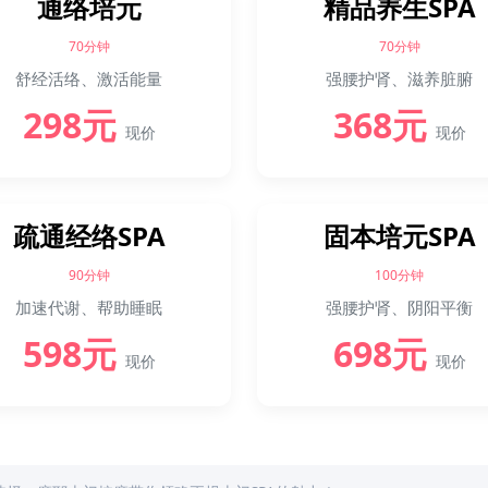
通络培元
精品养生SPA
70分钟
70分钟
舒经活络、激活能量
强腰护肾、滋养脏腑
298元
368元
现价
现价
疏通经络SPA
固本培元SPA
90分钟
100分钟
加速代谢、帮助睡眠
强腰护肾、阴阳平衡
598元
698元
现价
现价