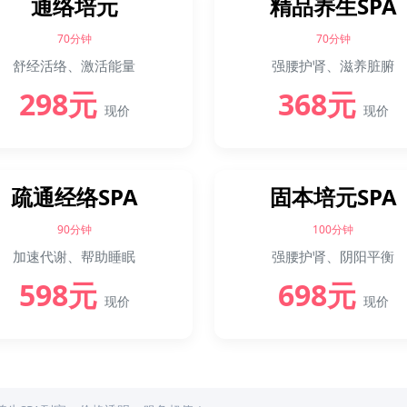
通络培元
精品养生SPA
70分钟
70分钟
舒经活络、激活能量
强腰护肾、滋养脏腑
298元
368元
现价
现价
疏通经络SPA
固本培元SPA
90分钟
100分钟
加速代谢、帮助睡眠
强腰护肾、阴阳平衡
598元
698元
现价
现价