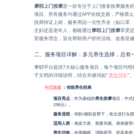
摩耶上门按摩
是一款专注于上门推拿按摩服务
项目。所有服务均通过APP在线交易，严格禁
技师持证上岗，服务用品一次性齐全（如口罩
主妇还是老年人，都能通过
摩耶上门按摩
享受
穿服务理念，旨在帮助用户舒经活络、改善亚
二、服务项目详解：多元养生选择，总有
摩耶平台提供7大核心服务项目，每个项目均明
于文档的详细说明，结合关键词如“
养生SPA
”
中式推拿
：传统养生经典
项目亮点
：作为基础的
养生按摩
项目，中式
298元）。
服务流程
：仰卧/俯卧姿势下，依次进行头
适用人群
：免疫力差、熬夜失眠、身体疲劳
养生功效
：改善睡眠、消除疲劳、提高免疫