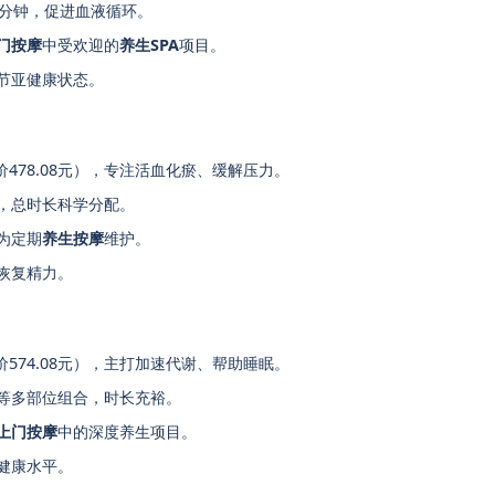
0分钟，促进血液循环。
门按摩
中受欢迎的
养生SPA
项目。
节亚健康状态。
价478.08元），专注活血化瘀、缓解压力。
，总时长科学分配。
为定期
养生按摩
维护。
恢复精力。
价574.08元），主打加速代谢、帮助睡眠。
等多部位组合，时长充裕。
上门按摩
中的深度养生项目。
健康水平。