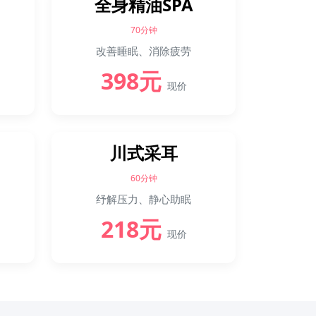
全身精油SPA
70分钟
改善睡眠、消除疲劳
398元
现价
川式采耳
60分钟
纾解压力、静心助眠
218元
现价