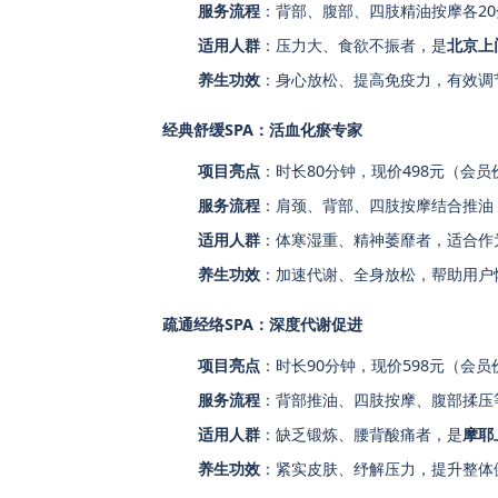
服务流程
：背部、腹部、四肢精油按摩各2
适用人群
：压力大、食欲不振者，是
北京上
养生功效
：身心放松、提高免疫力，有效调
经典舒缓SPA：活血化瘀专家
项目亮点
：时长80分钟，现价498元（会员
服务流程
：肩颈、背部、四肢按摩结合推油
适用人群
：体寒湿重、精神萎靡者，适合作
养生功效
：加速代谢、全身放松，帮助用户
疏通经络SPA：深度代谢促进
项目亮点
：时长90分钟，现价598元（会员
服务流程
：背部推油、四肢按摩、腹部揉压
适用人群
：缺乏锻炼、腰背酸痛者，是
摩耶
养生功效
：紧实皮肤、纾解压力，提升整体