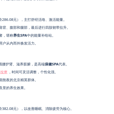
价286.08元），主打舒经活络、激活能量。
肩背、腹部和腿部，最后进行四肢韧带拉升。
者，堪称
养生SPA
中的能量补给站。
用户从内而外焕发活力。
焦强腰护肾、滋养脏腑，是高端
保健SPA
代表。
油按摩
，时间可灵活调整，个性化强。
期熬夜的北京精英群体。
及里的养生效果。
价382.08元），以改善睡眠、消除疲劳为核心。