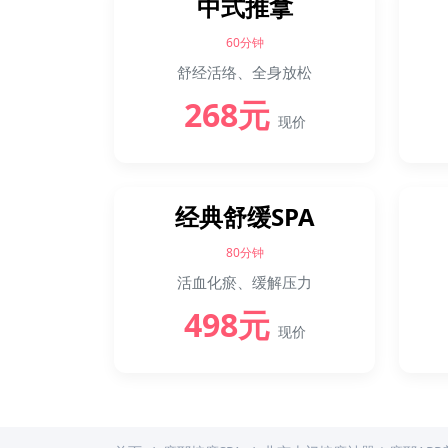
中式推拿
60分钟
舒经活络、全身放松
268元
现价
经典舒缓SPA
80分钟
活血化瘀、缓解压力
498元
现价