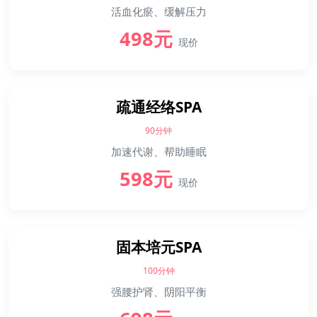
活血化瘀、缓解压力
498元
现价
疏通经络SPA
90分钟
加速代谢、帮助睡眠
598元
现价
固本培元SPA
100分钟
强腰护肾、阴阳平衡