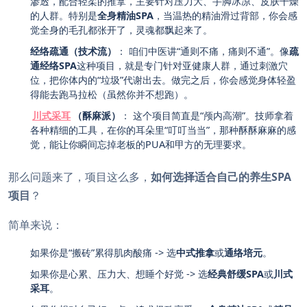
渗透，配合轻柔的推拿，主要针对压力大、手脚冰凉、皮肤干燥
的人群。特别是
全身精油SPA
，当温热的精油滑过背部，你会感
觉全身的毛孔都张开了，灵魂都飘起来了。
经络疏通（技术流）
： 咱们中医讲“通则不痛，痛则不通”。像
疏
通经络SPA
这种项目，就是专门针对亚健康人群，通过刺激穴
位，把你体内的“垃圾”代谢出去。做完之后，你会感觉身体轻盈
得能去跑马拉松（虽然你并不想跑）。
川式采耳
（酥麻派）
： 这个项目简直是“颅内高潮”。技师拿着
各种精细的工具，在你的耳朵里“叮叮当当”，那种酥酥麻麻的感
觉，能让你瞬间忘掉老板的PUA和甲方的无理要求。
那么问题来了，项目这么多，
如何选择适合自己的养生SPA
项目
？
简单来说：
如果你是“搬砖”累得肌肉酸痛 -> 选
中式推拿
或
通络培元
。
如果你是心累、压力大、想睡个好觉 -> 选
经典舒缓SPA
或
川式
采耳
。