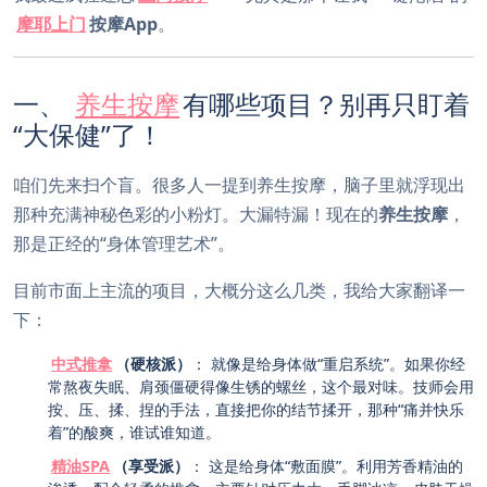
摩耶上门
按摩App
。
一、
养生按摩
有哪些项目？别再只盯着
“大保健”了！
咱们先来扫个盲。很多人一提到养生按摩，脑子里就浮现出
那种充满神秘色彩的小粉灯。大漏特漏！现在的
养生按摩
，
那是正经的“身体管理艺术”。
目前市面上主流的项目，大概分这么几类，我给大家翻译一
下：
中式推拿
（硬核派）
： 就像是给身体做“重启系统”。如果你经
常熬夜失眠、肩颈僵硬得像生锈的螺丝，这个最对味。技师会用
按、压、揉、捏的手法，直接把你的结节揉开，那种“痛并快乐
着”的酸爽，谁试谁知道。
精油SPA
（享受派）
： 这是给身体“敷面膜”。利用芳香精油的