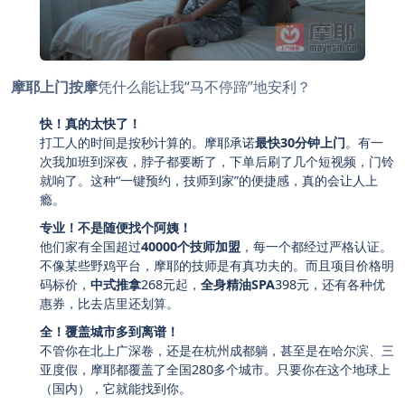
摩耶上门按摩
凭什么能让我“马不停蹄”地安利？
快！真的太快了！
打工人的时间是按秒计算的。摩耶承诺
最快30分钟上门
。有一
次我加班到深夜，脖子都要断了，下单后刷了几个短视频，门铃
就响了。这种“一键预约，技师到家”的便捷感，真的会让人上
瘾。
专业！不是随便找个阿姨！
他们家有全国超过
40000个技师加盟
，每一个都经过严格认证。
不像某些野鸡平台，摩耶的技师是有真功夫的。而且项目价格明
码标价，
中式推拿
268元起，
全身精油SPA
398元，还有各种优
惠券，比去店里还划算。
全！覆盖城市多到离谱！
不管你在北上广深卷，还是在杭州成都躺，甚至是在哈尔滨、三
亚度假，摩耶都覆盖了全国280多个城市。只要你在这个地球上
（国内），它就能找到你。