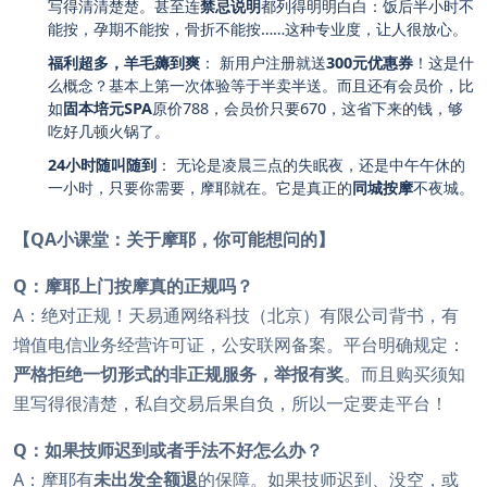
写得清清楚楚。甚至连
禁忌说明
都列得明明白白：饭后半小时不
能按，孕期不能按，骨折不能按……这种专业度，让人很放心。
福利超多，羊毛薅到爽
： 新用户注册就送
300元优惠券
！这是什
么概念？基本上第一次体验等于半卖半送。而且还有会员价，比
如
固本培元SPA
原价788，会员价只要670，这省下来的钱，够
吃好几顿火锅了。
24小时随叫随到
： 无论是凌晨三点的失眠夜，还是中午午休的
一小时，只要你需要，摩耶就在。它是真正的
同城按摩
不夜城。
【QA小课堂：关于摩耶，你可能想问的】
Q：摩耶上门按摩真的正规吗？
A：绝对正规！天易通网络科技（北京）有限公司背书，有
增值电信业务经营许可证，公安联网备案。平台明确规定：
严格拒绝一切形式的非正规服务，举报有奖
。而且购买须知
里写得很清楚，私自交易后果自负，所以一定要走平台！
Q：如果技师迟到或者手法不好怎么办？
A：摩耶有
未出发全额退
的保障。如果技师迟到、没空，或