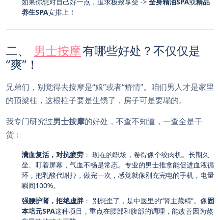
如果你想对自己好一点，追求极致享受 ->
全身精油SPA
或
精品
养生SPA
安排上！
二、
男士按摩
有哪些好处？不仅仅是
“爽”！
兄弟们，别觉得去按摩是“娘”或者“矫情”。咱们男人才是家里
的顶梁柱，这根柱子要是生锈了，房子可是要塌的。
我专门研究过
男士按摩
的好处，不查不知道，一查全是干
货：
满血复活，对抗疲劳
： 现在的职场，卷得像个绞肉机。长期久
坐、盯着屏幕，气血不畅是常态。专业的男士推拿能促进血液循
环，把乳酸代谢掉，做完一次，感觉就像刚充完电的手机，电量
瞬间100%。
强腰护肾，拒绝虚胖
： 别想歪了，是中医里的“肾主藏精”。像
固
本培元SPA
这种项目，重点在腰部和腹部的调理，能改善因为熬