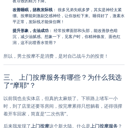
夜导致的精力下降。
改善睡眠，拯救发际线
： 很多兄弟失眠多梦，其实是神经太紧
绷。按摩能刺激副交感神经，让你放松下来。睡得好了，激素水
平正常，发际线才能保住啊！
提升形象，去油成功
： 经常按摩面部和头部，能改善肤色暗
沉，减少油腻感。想象一下，见客户时，你精神焕发、面色红
润，这不比喷香水管用？
所以，男士按摩不是消费，是对自己战斗力的投资！
三、 上门按摩服务有哪些？为什么我选
了“摩耶”？
以前我也去实体店，但真的太麻烦了。下班路上堵车一小
时，到了店里还要等房间，按完摩累得只想躺着，还得强撑
着开车回家，简直是“二次伤害”。
后来我发现了
上门按摩
这个新大陆。什么是
上门按摩服务
？