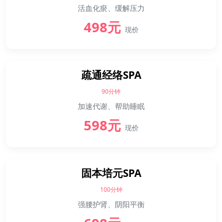
活血化瘀、缓解压力
498元
现价
疏通经络SPA
90分钟
加速代谢、帮助睡眠
598元
现价
固本培元SPA
100分钟
强腰护肾、阴阳平衡