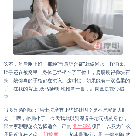
这不，年后刚上班，那种“节后综合征”就像潮水一样涌来。
脑子还在被窝里，身体已经坐在了工位上，肩膀硬得像块石
头，敲键盘的手指都在抗议。这时候，如果能有一双温柔的
手，在我的背上“跃马扬鞭”地推拿一番，那简直是救命稻
草！
很多兄弟问我：“男士按摩有哪些好处啊？是不是就是去睡
觉？” 嘿，格局小了！今天我就以资深养生老司机的身份，
跟大家聊聊怎么选择适合自己的
养生SPA
项目，以及为什么
我最近疯狂迷恋
上门按摩
——尤其是那个让我“一键沦陷”的