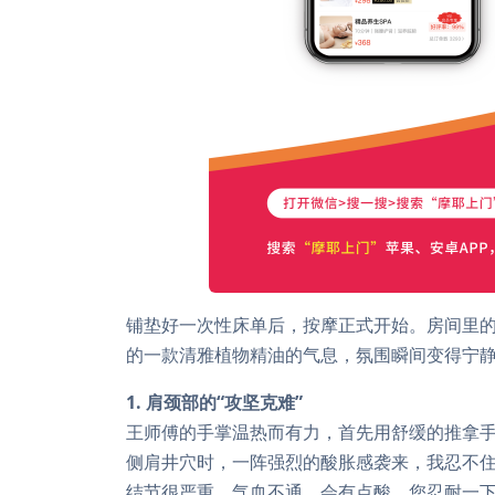
铺垫好一次性床单后，按摩正式开始。房间里
的一款清雅植物精油的气息，氛围瞬间变得宁
1. 肩颈部的“攻坚克难”
王师傅的手掌温热而有力，首先用舒缓的推拿
侧肩井穴时，一阵强烈的酸胀感袭来，我忍不住
结节很严重，气血不通，会有点酸，您忍耐一下