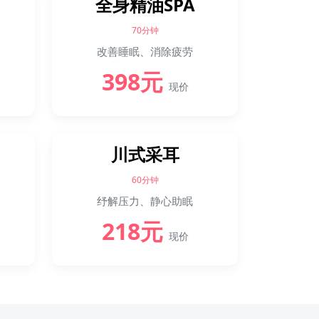
全身精油SPA
70分钟
改善睡眠、消除疲劳
398元
现价
川式采耳
60分钟
纾解压力、静心助眠
218元
现价