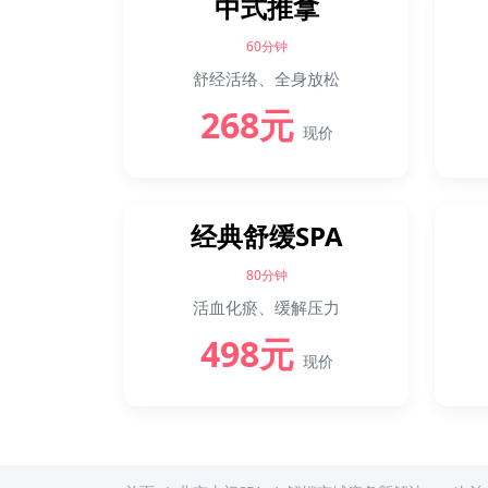
中式推拿
60分钟
舒经活络、全身放松
268元
现价
经典舒缓SPA
80分钟
活血化瘀、缓解压力
498元
现价