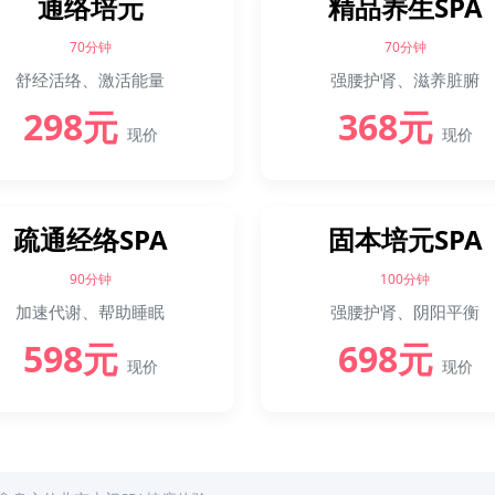
通络培元
精品养生SPA
70分钟
70分钟
舒经活络、激活能量
强腰护肾、滋养脏腑
298元
368元
现价
现价
疏通经络SPA
固本培元SPA
90分钟
100分钟
加速代谢、帮助睡眠
强腰护肾、阴阳平衡
598元
698元
现价
现价