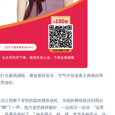
的灯光被我调暗，播放着轻音乐，空气中弥漫着王师傅自带
静而放松。
手法让我整个背部的肌肉预热放松。当他的拇指按压到我右
“嘶”了一声。他力道把握得极好，一边按压一边说：“这里
，疏通开就好了。” 他采用点、按、揉、拿等多种手法，交