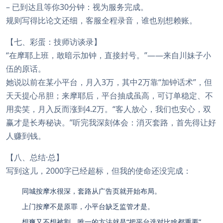
– 已到达且等你30分钟：视为服务完成。
规则写得比论文还细，客服全程录音，谁也别想赖账。
【七、彩蛋：技师访谈录】
“在摩耶上班，敢暗示加钟，直接封号。”——来自川妹子小
伍的原话。
她说以前在某小平台，月入3万，其中2万靠“加钟话术”，但
天天提心吊胆；来摩耶后，平台抽成虽高，可订单稳定、不
用卖笑，月入反而涨到4.2万。“客人放心，我们也安心，双
赢才是长寿秘诀。”听完我深刻体会：消灭套路，首先得让好
人赚到钱。
【八、总结·总】
写到这儿，2000字已经超标，但我的使命还没完成：
同城按摩水很深，套路从广告页就开始布局。
上门按摩不是原罪，小平台缺乏监管才是。
想爽又不想被割，唯一的方法就是“把平台选对比啥都重要”。