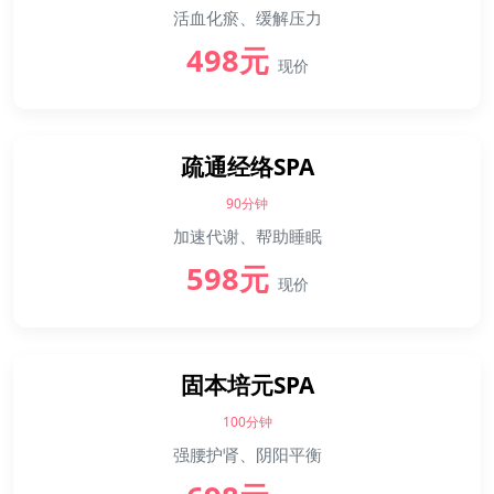
活血化瘀、缓解压力
498元
现价
疏通经络SPA
90分钟
加速代谢、帮助睡眠
598元
现价
固本培元SPA
100分钟
强腰护肾、阴阳平衡