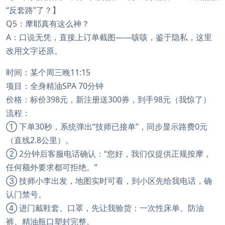
“反套路”了？】
Q5：摩耶真有这么神？
A：口说无凭，直接上订单截图——咳咳，鉴于隐私，这里
改用文字还原。
时间：某个周三晚11:15
项目：全身精油SPA 70分钟
价格：标价398元，新注册送300券，到手98元（我惊了）
流程：
① 下单30秒，系统弹出“技师已接单”，同步显示路费0元
（直线2.8公里）。
② 2分钟后客服电话确认：“您好，我们仅提供正规按摩，
任何额外要求都可拒绝。”
③ 技师小李出发，地图实时可看，到小区先给我电话，确
认门禁号。
④ 进门戴鞋套、口罩，先让我验货：一次性床单、防油
裤、精油瓶口塑封完整。