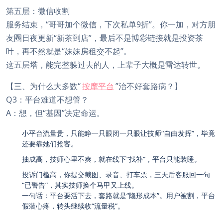
第五层：微信收割
服务结束，“哥哥加个微信，下次私单9折”。你一加，对方朋
友圈日夜更新“新茶到店”，最后不是博彩链接就是投资茶
叶，再不然就是“妹妹房租交不起”。
这五层塔，能完整躲过去的人，上辈子大概是雷达转世。
【三、为什么大多数“
按摩平台
”治不好套路病？】
Q3：平台难道不想管？
A：想，但“基因”决定命运。
小平台流量贵，只能睁一只眼闭一只眼让技师“自由发挥”，毕竟
还要靠她们抢客。
抽成高，技师心里不爽，就在线下“找补”，平台只能装睡。
投诉门槛高，你提交截图、录音、打车票，三天后客服回一句
“已警告”，其实技师换个马甲又上线。
一句话：平台要活下去，套路就是“隐形成本”。用户被割，平台
假装心疼，转头继续收“流量税”。