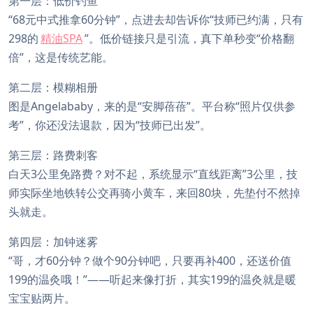
第一层：低价钓鱼
“68元中式推拿60分钟”，点进去却告诉你“技师已约满，只有
298的
精油SPA
”。低价链接只是引流，真下单秒变“价格翻
倍”，这是传统艺能。
第二层：模糊相册
图是Angelababy，来的是“安脚蓓蓓”。平台称“照片仅供参
考”，你还没法退款，因为“技师已出发”。
第三层：路费刺客
白天3公里免路费？对不起，系统显示“直线距离”3公里，技
师实际坐地铁转公交再骑小黄车，来回80块，先垫付不然掉
头就走。
第四层：加钟迷雾
“哥，才60分钟？做个90分钟吧，只要再补400，还送价值
199的温灸哦！”——听起来像打折，其实199的温灸就是暖
宝宝贴两片。