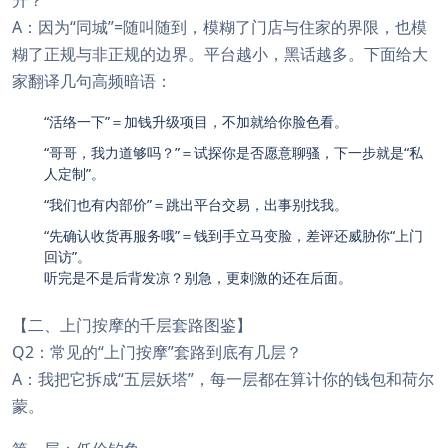
升？
A：因为“同城”=随叫随到，模糊了门店与住家的界限，也模
糊了正规与非正规的边界。平台越小，黑话越多。下面给大
家翻译几句高频暗语：
“活络一下”＝加钱升级项目，不加就给你脸色看。
“哥哥，我力道够吗？”＝试探你是否愿意聊骚，下一步就是“私
人定制”。
“我们也有内部价”＝跳出平台交易，出事别找我。
“先确认收货再服务哦”＝钱到手立马变脸，差评还威胁你“上门
回访”。
听完是不是后背发凉？别急，更刺激的还在后面。
【二、上门按摩的千层套路图鉴】
Q2：常见的“上门按摩”套路到底有几层？
A：我把它拆成“五层妖塔”，每一层都在算计你的钱包和荷尔
蒙。