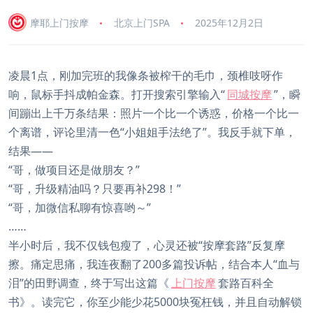
摩耶上门按摩
北京上门SPA
2025年12月2日
凌晨1点，刚加完班的我像条被榨干的毛巾，颈椎吱呀作
响，鼠标手抖成帕金森。打开搜索引擎输入“
同城按摩
”，瞬
间蹦出上千万条结果：照片一个比一个诱惑，价格一个比一
个离谱，评论里清一色“小姐姐手法绝了”。我反手就下单，
结果——
“哥，做项目还是做朋友？”
“哥，升级精油吗？只要再补298！”
“哥，加微信私聊有惊喜哟～”
……
半小时后，我不仅钱包瘦了，心灵还被“按摩套路”反复摩
擦。痛定思痛，我连夜翻了200多篇投诉帖，结合本人“血与
泪”的田野调查，终于写出这篇《
上门按摩
套路百科全
书》。读完它，你至少能少花5000块冤枉钱，并且自动解锁