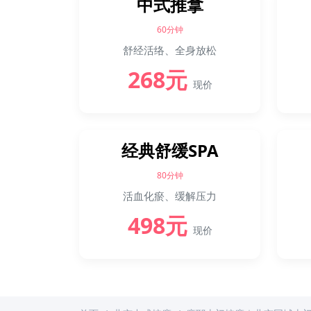
中式推拿
60分钟
舒经活络、全身放松
268元
现价
经典舒缓SPA
80分钟
活血化瘀、缓解压力
498元
现价