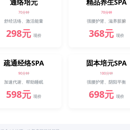
通络培元
精品养生SPA
70分钟
70分钟
舒经活络、激活能量
强腰护肾、滋养脏腑
298元
368元
现价
现价
疏通经络SPA
固本培元SPA
90分钟
100分钟
加速代谢、帮助睡眠
强腰护肾、阴阳平衡
598元
698元
现价
现价