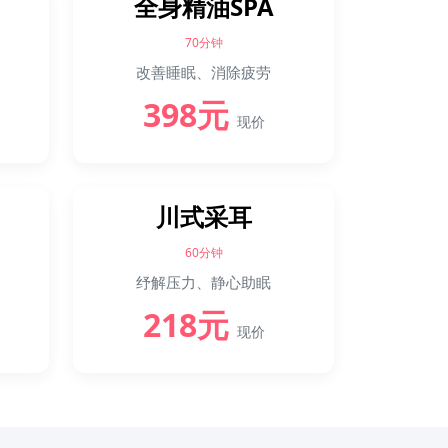
全身精油SPA
70分钟
改善睡眠、消除疲劳
398元
现价
川式采耳
60分钟
纾解压力、静心助眠
218元
现价