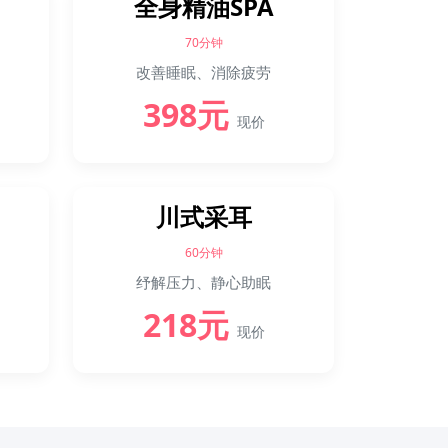
全身精油SPA
70分钟
改善睡眠、消除疲劳
398元
现价
川式采耳
60分钟
纾解压力、静心助眠
218元
现价