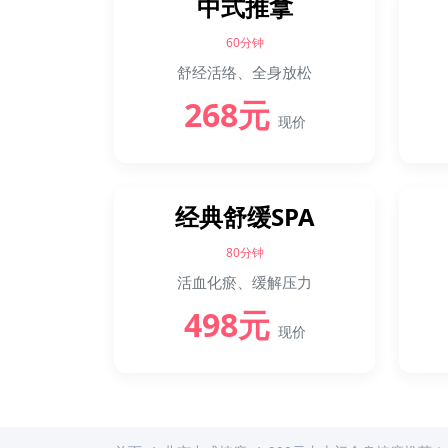
中式推拿
60分钟
舒经活络、全身放松
268元
现价
经典舒缓SPA
80分钟
活血化瘀、缓解压力
498元
现价