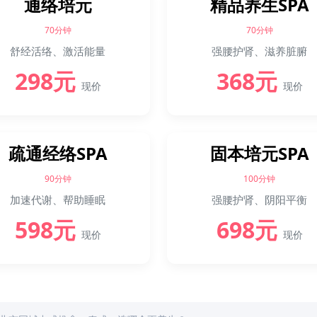
通络培元
精品养生SPA
70分钟
70分钟
舒经活络、激活能量
强腰护肾、滋养脏腑
298元
368元
现价
现价
疏通经络SPA
固本培元SPA
90分钟
100分钟
加速代谢、帮助睡眠
强腰护肾、阴阳平衡
598元
698元
现价
现价