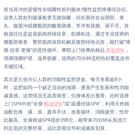
首当其冲的是慢性非细菌性前列腺炎/慢性盆腔疼痛综合征。
这类人群前列腺液检查无致病菌，但长期存在会阴部、睾
丸、腹股沟或腰骶部的酸胀隐痛，常伴有尿频、尿不尽。其
根源往往是盆底肌肉持续痉挛、筋膜粘连。通过专业技师的
腰骶部推拿、臀部肌肉深层松解及腹部经络点按，能打破“疼
痛-痉挛-更痛”的恶性循环。摩耶上门按摩的精品
养生SPA
，
强调强腰护肾、滋养脏腑，选用的70分钟流程恰好覆盖这些
关键区域。
其次是久坐办公人群的功能性盆腔淤血。每天坐着超8小
时，盆腔如同一个缺乏流动的池塘，逐渐产生坠胀和性功能
减退感。这类情况无器质病变，但身体发出预警。此时选择
上门SPA中的“全身
精油SPA
”或“疏通经络SPA”，利用天然精
油配合推、揉、滚、拨等手法，改善循环、消除疲劳，性价
比极高。全身精油SPA现价398元，能带来70分钟从风池穴
到足底的完整舒展，远比忽视信号积成顽疾划算。