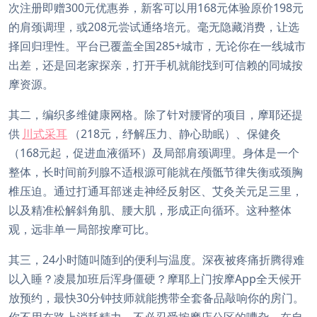
次注册即赠300元优惠券，新客可以用168元体验原价198元
的肩颈调理，或208元尝试通络培元。毫无隐藏消费，让选
择回归理性。平台已覆盖全国285+城市，无论你在一线城市
出差，还是回老家探亲，打开手机就能找到可信赖的同城按
摩资源。
其二，编织多维健康网格。除了针对腰肾的项目，摩耶还提
供
川式采耳
（218元，纾解压力、静心助眠）、保健灸
（168元起，促进血液循环）及局部肩颈调理。身体是一个
整体，长时间前列腺不适根源可能就在颅骶节律失衡或颈胸
椎压迫。通过打通耳部迷走神经反射区、艾灸关元足三里，
以及精准松解斜角肌、腰大肌，形成正向循环。这种整体
观，远非单一局部按摩可比。
其三，24小时随叫随到的便利与温度。深夜被疼痛折腾得难
以入睡？凌晨加班后浑身僵硬？摩耶上门按摩App全天候开
放预约，最快30分钟技师就能携带全套备品敲响你的房门。
你不用在路上消耗精力，不必忍受按摩店公区的嘈杂。在自