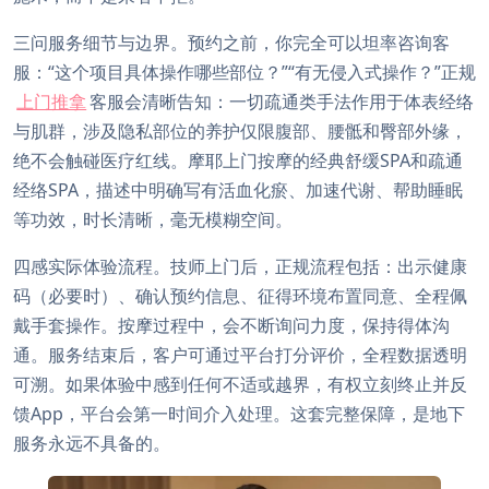
三问服务细节与边界。预约之前，你完全可以坦率咨询客
服：“这个项目具体操作哪些部位？”“有无侵入式操作？”正规
上门推拿
客服会清晰告知：一切疏通类手法作用于体表经络
与肌群，涉及隐私部位的养护仅限腹部、腰骶和臀部外缘，
绝不会触碰医疗红线。摩耶上门按摩的经典舒缓SPA和疏通
经络SPA，描述中明确写有活血化瘀、加速代谢、帮助睡眠
等功效，时长清晰，毫无模糊空间。
四感实际体验流程。技师上门后，正规流程包括：出示健康
码（必要时）、确认预约信息、征得环境布置同意、全程佩
戴手套操作。按摩过程中，会不断询问力度，保持得体沟
通。服务结束后，客户可通过平台打分评价，全程数据透明
可溯。如果体验中感到任何不适或越界，有权立刻终止并反
馈App，平台会第一时间介入处理。这套完整保障，是地下
服务永远不具备的。