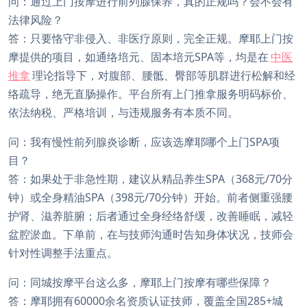
问：通过上门按摩进行前列腺保养，真的正规吗？会不会有
法律风险？
答：只要恪守非侵入、非医疗原则，完全正规。摩耶上门按
摩提供的项目，如通络培元、固本培元SPA等，均是在
中医
推拿
理论指导下，对腹部、腰骶、臀部等肌群进行松解和经
络疏导，绝无直肠操作。平台所有上门推拿服务明码标价、
依法纳税、严格培训，与违规服务有本质不同。
问：我有慢性前列腺炎诊断，应该选摩耶哪个上门SPA项
目？
答：如果处于非急性期，建议从精品养生SPA（368元/70分
钟）或全身精油SPA（398元/70分钟）开始。前者侧重强腰
护肾、滋养脏腑；后者通过全身经络舒缓，改善睡眠，减轻
盆腔淤血。下单前，在与技师沟通时告知身体状况，技师会
针对性调整手法重点。
问：同城按摩平台这么多，摩耶上门按摩有哪些保障？
答：摩耶拥有60000余名资质认证技师，覆盖全国285+城