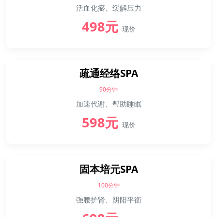
活血化瘀、缓解压力
498元
现价
疏通经络SPA
90分钟
加速代谢、帮助睡眠
598元
现价
固本培元SPA
100分钟
强腰护肾、阴阳平衡