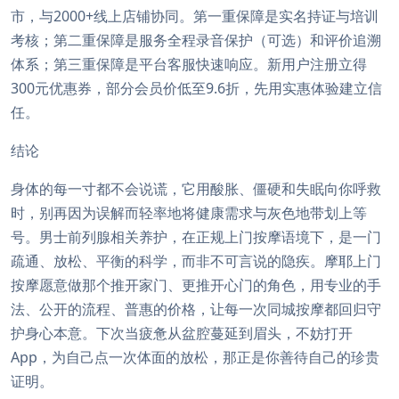
市，与2000+线上店铺协同。第一重保障是实名持证与培训
考核；第二重保障是服务全程录音保护（可选）和评价追溯
体系；第三重保障是平台客服快速响应。新用户注册立得
300元优惠券，部分会员价低至9.6折，先用实惠体验建立信
任。
结论
身体的每一寸都不会说谎，它用酸胀、僵硬和失眠向你呼救
时，别再因为误解而轻率地将健康需求与灰色地带划上等
号。男士前列腺相关养护，在正规上门按摩语境下，是一门
疏通、放松、平衡的科学，而非不可言说的隐疾。摩耶上门
按摩愿意做那个推开家门、更推开心门的角色，用专业的手
法、公开的流程、普惠的价格，让每一次同城按摩都回归守
护身心本意。下次当疲惫从盆腔蔓延到眉头，不妨打开
App，为自己点一次体面的放松，那正是你善待自己的珍贵
证明。