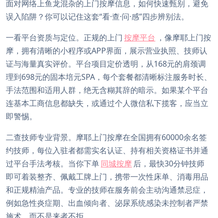
面对网络上鱼龙混杂的上门按摩信息，如何快速甄别，避免
误入陷阱？你可以记住这套“看·查·问·感”四步辨别法。
一看平台资质与定位。正规的上门
按摩平台
，像摩耶上门按
摩，拥有清晰的小程序或APP界面，展示营业执照、技师认
证与海量真实评价。平台项目定价透明，从168元的肩颈调
理到698元的固本培元SPA，每个套餐都清晰标注服务时长、
手法范围和适用人群，绝无含糊其辞的暗示。如果某个平台
连基本工商信息都缺失，或通过个人微信私下揽客，应当立
即警惕。
二查技师专业背景。摩耶上门按摩在全国拥有60000余名签
约技师，每位入驻者都需实名认证、持有相关资格证书并通
过平台手法考核。当你下单
同城按摩
后，最快30分钟技师
即可着装整齐、佩戴工牌上门，携带一次性床单、消毒用品
和正规精油产品。专业的技师在服务前会主动沟通禁忌症，
例如急性炎症期、出血倾向者、泌尿系统感染未控制者严禁
施术，而不是来者不拒。