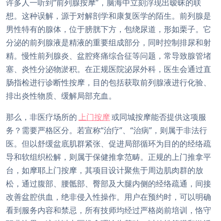
许多人一听到“前列腺按摩”，脑海中立刻浮现出暧昧的联
想。这种误解，源于对解剖学和康复医学的陌生。前列腺是
男性特有的腺体，位于膀胱下方，包绕尿道，形如栗子。它
分泌的前列腺液是精液的重要组成部分，同时控制排尿和射
精。慢性前列腺炎、盆腔疼痛综合征等问题，常导致腺管堵
塞、炎性分泌物淤积。在正规医院泌尿外科，医生会通过直
肠指检进行诊断性按摩，目的包括获取前列腺液进行化验、
排出炎性物质、缓解局部充血。
那么，非医疗场所的
上门按摩
或同城按摩能否提供这项服
务？需要严格区分。若宣称“治疗”、“治病”，则属于非法行
医。但以舒缓盆底肌群紧张、促进局部循环为目的的经络疏
导和软组织松解，则属于保健推拿范畴。正规的上门推拿平
台，如摩耶上门按摩，其项目设计聚焦于周边肌肉群的放
松，通过腹部、腰骶部、臀部及大腿内侧的经络疏通，间接
改善盆腔供血，绝非侵入性操作。用户在预约时，可以明确
看到服务内容和禁忌，所有技师均经过严格岗前培训，恪守