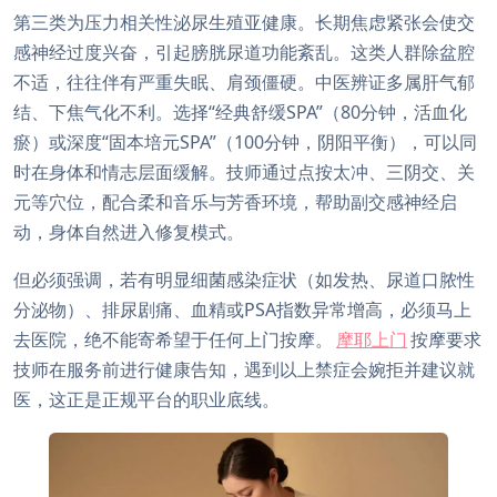
第三类为压力相关性泌尿生殖亚健康。长期焦虑紧张会使交
感神经过度兴奋，引起膀胱尿道功能紊乱。这类人群除盆腔
不适，往往伴有严重失眠、肩颈僵硬。中医辨证多属肝气郁
结、下焦气化不利。选择“经典舒缓SPA”（80分钟，活血化
瘀）或深度“固本培元SPA”（100分钟，阴阳平衡），可以同
时在身体和情志层面缓解。技师通过点按太冲、三阴交、关
元等穴位，配合柔和音乐与芳香环境，帮助副交感神经启
动，身体自然进入修复模式。
但必须强调，若有明显细菌感染症状（如发热、尿道口脓性
分泌物）、排尿剧痛、血精或PSA指数异常增高，必须马上
去医院，绝不能寄希望于任何上门按摩。
摩耶上门
按摩要求
技师在服务前进行健康告知，遇到以上禁症会婉拒并建议就
医，这正是正规平台的职业底线。