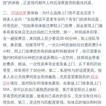
按”的体验，正是现代都市人对抗深夜疲劳的最佳武器。
二、
同城按摩
新体验：为什么选择上门而不是去店里？
很多人会问：“去按摩店不是更专业吗？有专门的床和仪器，
环境也好。”但如果你体验过摩耶上门按摩，就会发现上门服
务有着实体店无法比拟的三大优势。第一，时间成本归零。
去一趟按摩店，来回路上至少要花30-60分钟，加上排队等
候、换衣服、结账等环节，一次2小时的放松往往要耗费3-4
小时。而上门按摩把所有的路途时间都省掉了，你只需要在
预约时间前5分钟把沙发或床腾出一点空间，技师就会带着
折叠床、精油、一次性床单等全套装备上门。从下单到开始
享受，经常用不了30分钟。第二，私密性与舒适度更高。很
多人在公共按摩间里会觉得尴尬，尤其是需要脱衣的
精油
SPA
项目，面对陌生环境难免紧张。在家做上门推拿或上门
SPA，你可以在自己最熟悉的卧室、客厅甚至阳台上放松，
穿着宽松的家居服，放着自己喜欢的音乐，完全没有任何心
理负担。第三，灵活性与匹配度更强。实体店的项目和时间