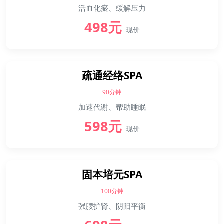
活血化瘀、缓解压力
498元
现价
疏通经络SPA
90分钟
加速代谢、帮助睡眠
598元
现价
固本培元SPA
100分钟
强腰护肾、阴阳平衡