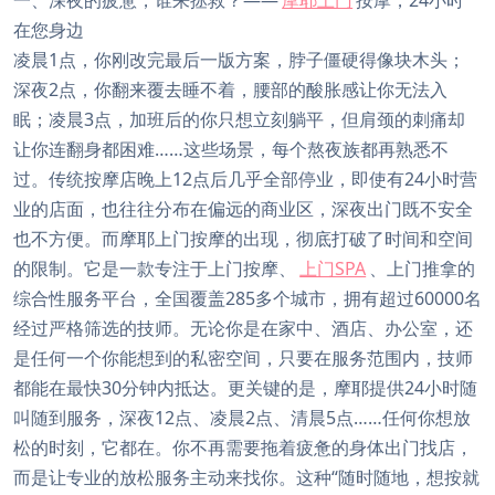
一、深夜的疲惫，谁来拯救？——
摩耶上门
按摩，24小时
在您身边
凌晨1点，你刚改完最后一版方案，脖子僵硬得像块木头；
深夜2点，你翻来覆去睡不着，腰部的酸胀感让你无法入
眠；凌晨3点，加班后的你只想立刻躺平，但肩颈的刺痛却
让你连翻身都困难……这些场景，每个熬夜族都再熟悉不
过。传统按摩店晚上12点后几乎全部停业，即使有24小时营
业的店面，也往往分布在偏远的商业区，深夜出门既不安全
也不方便。而摩耶上门按摩的出现，彻底打破了时间和空间
的限制。它是一款专注于上门按摩、
上门SPA
、上门推拿的
综合性服务平台，全国覆盖285多个城市，拥有超过60000名
经过严格筛选的技师。无论你是在家中、酒店、办公室，还
是任何一个你能想到的私密空间，只要在服务范围内，技师
都能在最快30分钟内抵达。更关键的是，摩耶提供24小时随
叫随到服务，深夜12点、凌晨2点、清晨5点……任何你想放
松的时刻，它都在。你不再需要拖着疲惫的身体出门找店，
而是让专业的放松服务主动来找你。这种“随时随地，想按就