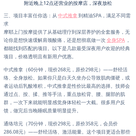
附近晚上12点还营业的按摩店，深夜放松
三、项目丰富任你选：从
中式推拿
到精油SPA，满足不同需
求
摩耶上门按摩提供了从基础理疗到深层养护的全套服务，无
论你是想快速缓解肩颈酸痛，还是想彻底做一次
全身SPA
，
都能找到匹配的项目。以下是几款最受深夜用户欢迎的经典
项目，价格透明且有新用户优惠。
中式推拿（60分钟，现价268元，原价298元）——舒经活
络、全身放松。如果你只是白天久坐办公导致肌肉僵硬，或
者运动后乳酸堆积，中式推拿是性价比最高的选择。技师会
通过点、按、揉、推等手法，重点放松背、腰、腿部的肌
群，一次下来就能明显感觉身体轻松一大截。很多用户反
馈，做完后当晚睡眠质量明显提升。
通络培元（70分钟，现价298元，原价358元，会员价
286.08元）——舒经活络、激活能量。这个项目更适合那些