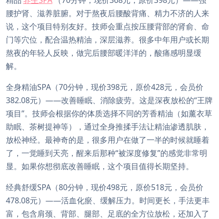
腰护肾、滋养脏腑。对于熬夜后腰酸背痛、精力不济的人来
说，这个项目特别友好。技师会重点按压腰背部的肾俞、命
门等穴位，配合温热精油，深层滋养。很多中年用户或长期
熬夜的年轻人反映，做完后腰部暖洋洋的，酸痛感明显缓
解。
全身精油SPA（70分钟，现价398元，原价428元，会员价
382.08元）——改善睡眠、消除疲劳。这是深夜放松的“王牌
项目”。技师会根据你的体质选择不同的芳香精油（如薰衣草
助眠、茶树提神等），通过全身推揉手法让精油渗透肌肤，
放松神经。最神奇的是，很多用户在做了一半的时候就睡着
了，一觉睡到天亮，醒来后那种“被深度修复”的感觉非常明
显。如果你想彻底改善睡眠，这个项目值得长期坚持。
经典舒缓SPA（80分钟，现价498元，原价518元，会员价
478.08元）——活血化瘀、缓解压力。时间更长，手法更丰
富，包含肩颈、背部、腿部、足底的全方位放松，还加入了