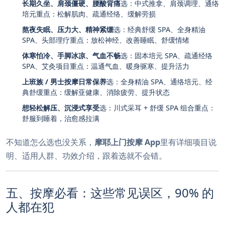
长期久坐、肩颈僵硬、腰酸背痛
选：中式推拿、肩颈调理、通络
培元重点：松解肌肉、疏通经络、缓解劳损
熬夜失眠、压力大、精神紧绷
选：经典舒缓 SPA、全身精油
SPA、头部理疗重点：放松神经、改善睡眠、舒缓情绪
体寒怕冷、手脚冰凉、气血不畅
选：固本培元 SPA、疏通经络
SPA、艾灸项目重点：温通气血、暖身驱寒、提升活力
上班族 / 男士按摩日常保养
选：全身精油 SPA、通络培元、经
典舒缓重点：缓解亚健康、消除疲劳、提升状态
想轻松解压、沉浸式享受
选：川式采耳 + 舒缓 SPA 组合重点：
舒服到睡着，治愈感拉满
不知道怎么选也没关系，
摩耶上门按摩 App
里有详细项目说
明、适用人群、功效介绍，跟着选就不会错。
五、按摩必看：这些常见误区，90% 的
人都在犯