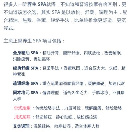
很多人一听
养生 SPA
就懵，不知道和普通按摩有啥区别，更
不知道该怎么选。其实 SPA 是以放松、舒缓、调理为主，配
合精油、热敷、香薰、经络手法，比单纯推拿更舒适、更沉
浸式。
主流正规养生 SPA 项目包括：
全身精油 SPA
：精油开背、腹部舒缓、四肢放松，改善睡眠、
消除疲劳、促进循环
经典舒缓 SPA
：轻柔手法 + 香薰氛围，适合压力大、失眠、精
神紧张
疏通经络 SPA
：重点疏通肩颈腰背经络，缓解僵硬、加速代谢
固本培元 SPA
：偏调理型，适合久坐乏力、手脚冰凉、亚健康
人群
中式推拿
：传统经络手法，力度可控，缓解酸痛、舒经活络
川式采耳
：舒适解压，静心助眠，放松感拉满
艾灸调理
：温通经络、散寒祛湿，适合体寒人群