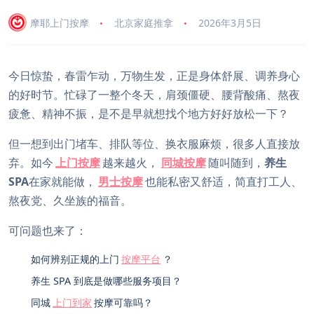
摩耶上门按摩
北京家庭推拿
2026年3月5日
今日惊蛰，春雷乍动，万物生发，正是身体舒展、调养身心
的好时节。忙碌了一整个冬天，肩颈僵硬、腰背酸痛、熬夜
疲惫、精神不振，是不是早就想找个地方好好放松一下？
但一想到出门堵车、排队等位、换衣服麻烦，很多人直接放
弃。如今
上门按摩
越来越火，
同城按摩
随叫随到，
养生
SPA
在家就能做，
男士按摩
也能私密又舒适，简直打工人、
熬夜党、久坐族的福音。
可问题也来了：
如何辨别正规的上门
按摩平台
？
养生 SPA 到底是做哪些服务项目？
同城
上门到家
按摩可靠吗？