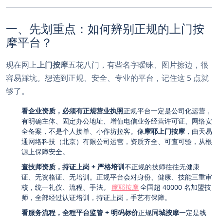
一、先划重点：如何辨别正规的上门按
摩平台？
现在网上
上门按摩
五花八门，有些名字暧昧、图片擦边，很
容易踩坑。想选到正规、安全、专业的平台，记住这 5 点就
够了。
看企业资质，必须有正规营业执照
正规平台一定是公司化运营，
有明确主体、固定办公地址、增值电信业务经营许可证、网络安
全备案，不是个人接单、小作坊拉客。像
摩耶上门按摩
，由天易
通网络科技（北京）有限公司运营，资质齐全、可查可验，从根
源上保障安全。
查技师资质，持证上岗 + 严格培训
不正规的技师往往无健康
证、无资格证、无培训。正规平台会对身份、健康、技能三重审
核，统一礼仪、流程、手法。
摩耶按摩
全国超 40000 名加盟技
师，全部经过认证培训，持证上岗，手艺有保障。
看服务流程，全程平台监管 + 明码标价
正规
同城按摩
一定是线