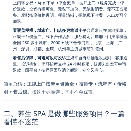
上闭环交易：App 下单→平台派单→技师上门→服务完成→评
价退款，全程有据可查。无私下加价、无隐形消费、无不正当服
务。摩耶按摩价格透明，项目清晰，拒绝私下收费，未出发可全
额退。
看覆盖规模，城市广、门店多更靠谱
小平台通常只在局部接单，
正规平台覆盖广、线下合作店多，服务稳定。摩耶上门按摩覆盖
全国 280 多个城市，2000 + 线下合作门店，北京、上海、广
州、深圳、成都、重庆、杭州等主流城市随叫随到。
看售后保障，可退可改可投诉
正规平台有明确退改规则、客服通
道、投诉机制。摩耶按摩支持 24 小时客服，技师未出发可申请
退款，因平台 / 技师原因取消全额退，安全又省心。
简单总结：
正规上门按摩 = 资质全 + 技师专 + 流程严 + 价格
明 + 售后稳
。按这个标准选，基本不会踩雷。
二、养生 SPA 是做哪些服务项目？一篇
看懂不迷茫