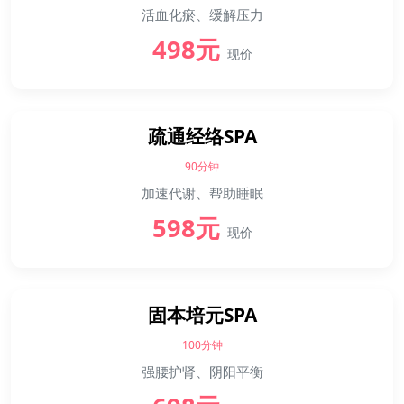
活血化瘀、缓解压力
498元
现价
疏通经络SPA
90分钟
加速代谢、帮助睡眠
598元
现价
固本培元SPA
100分钟
强腰护肾、阴阳平衡