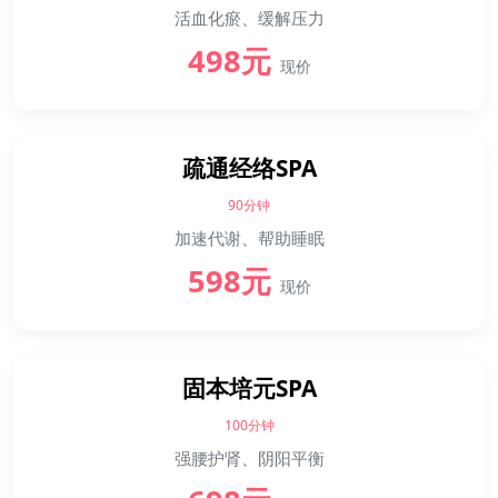
活血化瘀、缓解压力
498元
现价
疏通经络SPA
90分钟
加速代谢、帮助睡眠
598元
现价
固本培元SPA
100分钟
强腰护肾、阴阳平衡