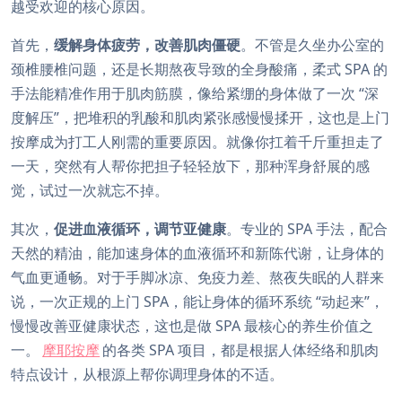
越受欢迎的核心原因。
首先，
缓解身体疲劳，改善肌肉僵硬
。不管是久坐办公室的
颈椎腰椎问题，还是长期熬夜导致的全身酸痛，柔式 SPA 的
手法能精准作用于肌肉筋膜，像给紧绷的身体做了一次 “深
度解压”，把堆积的乳酸和肌肉紧张感慢慢揉开，这也是上门
按摩成为打工人刚需的重要原因。就像你扛着千斤重担走了
一天，突然有人帮你把担子轻轻放下，那种浑身舒展的感
觉，试过一次就忘不掉。
其次，
促进血液循环，调节亚健康
。专业的 SPA 手法，配合
天然的精油，能加速身体的血液循环和新陈代谢，让身体的
气血更通畅。对于手脚冰凉、免疫力差、熬夜失眠的人群来
说，一次正规的上门 SPA，能让身体的循环系统 “动起来”，
慢慢改善亚健康状态，这也是做 SPA 最核心的养生价值之
一。
摩耶按摩
的各类 SPA 项目，都是根据人体经络和肌肉
特点设计，从根源上帮你调理身体的不适。