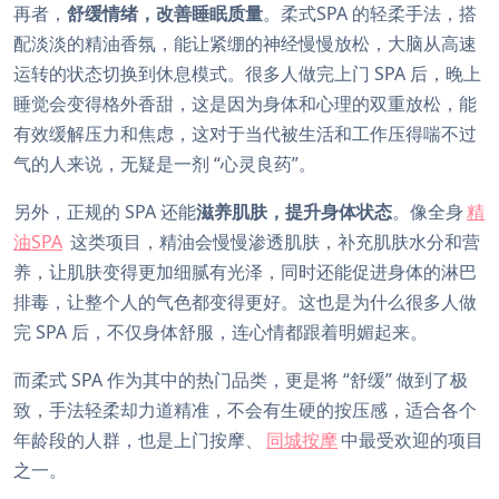
再者，
舒缓情绪，改善睡眠质量
。柔式SPA 的轻柔手法，搭
配淡淡的精油香氛，能让紧绷的神经慢慢放松，大脑从高速
运转的状态切换到休息模式。很多人做完上门 SPA 后，晚上
睡觉会变得格外香甜，这是因为身体和心理的双重放松，能
有效缓解压力和焦虑，这对于当代被生活和工作压得喘不过
气的人来说，无疑是一剂 “心灵良药”。
另外，正规的 SPA 还能
滋养肌肤，提升身体状态
。像全身
精
油SPA
这类项目，精油会慢慢渗透肌肤，补充肌肤水分和营
养，让肌肤变得更加细腻有光泽，同时还能促进身体的淋巴
排毒，让整个人的气色都变得更好。这也是为什么很多人做
完 SPA 后，不仅身体舒服，连心情都跟着明媚起来。
而柔式 SPA 作为其中的热门品类，更是将 “舒缓” 做到了极
致，手法轻柔却力道精准，不会有生硬的按压感，适合各个
年龄段的人群，也是上门按摩、
同城按摩
中最受欢迎的项目
之一。