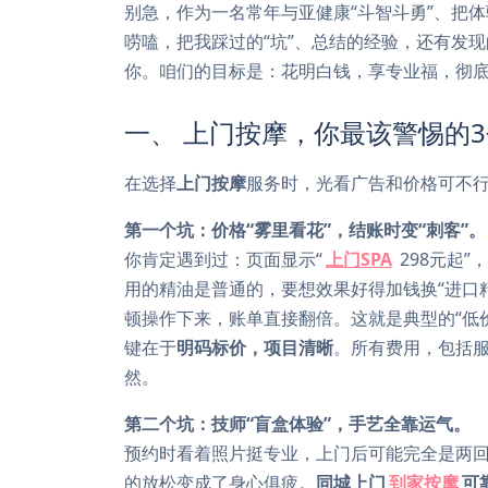
别急，作为一名常年与亚健康“斗智斗勇”、把
唠嗑，把我踩过的“坑”、总结的经验，还有发
你。咱们的目标是：花明白钱，享专业福，彻
一、 上门按摩，你最该警惕的3
在选择
上门按摩
服务时，光看广告和价格可不行
第一个坑：价格“雾里看花”，结账时变“刺客”。
你肯定遇到过：页面显示“
上门SPA
298元起
用的精油是普通的，要想效果好得加钱换“进口精
顿操作下来，账单直接翻倍。这就是典型的“低
键在于
明码标价，项目清晰
。所有费用，包括
然。
第二个坑：技师“盲盒体验”，手艺全靠运气。
预约时看着照片挺专业，上门后可能完全是两回
的放松变成了身心俱疲。
同城上门
到家按摩
可