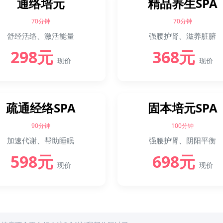
通络培元
精品养生SPA
70分钟
70分钟
舒经活络、激活能量
强腰护肾、滋养脏腑
298元
368元
现价
现价
疏通经络SPA
固本培元SPA
90分钟
100分钟
加速代谢、帮助睡眠
强腰护肾、阴阳平衡
598元
698元
现价
现价