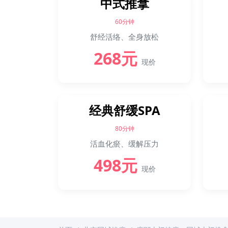
中式推拿
60分钟
舒经活络、全身放松
268元
现价
经典舒缓SPA
80分钟
活血化瘀、缓解压力
498元
现价