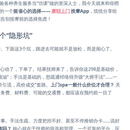
体验各种养生服务当“功课”做的资深人士，我今天就来和你唠
现的一个
挺省心的选择——
摩耶上门
按摩App
，统统分享给
底告别按摩前的选择焦虑！
个“隐形坑”
。下面这3个坑，跳进去可能就不是放松，而是闹心了。
”，心动了，下单了。结果技师来了，告诉你这298是基础价，
油”；手法是基础的，想疏通经络得升级“大师手法”……一
价引流，高价成交”套路。
上门spa一般什么价位才合理？
关
服务费、材料费、可能的交通费，都应该在预约前一目了
事。手法生疏、力度把控不好、甚至不停推销办卡……说好
靠吗？
核心就在于技师的筛选和管理。一个可靠的平台，应