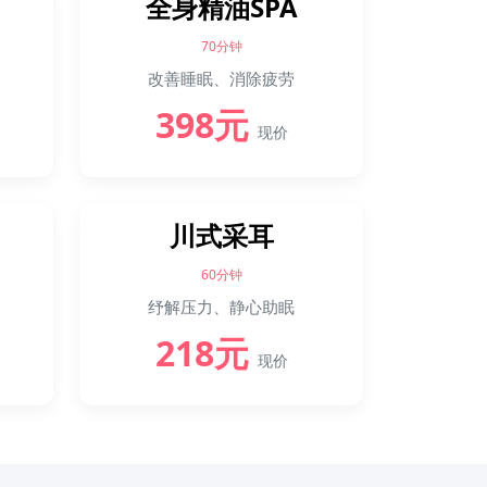
全身精油SPA
70分钟
改善睡眠、消除疲劳
398元
现价
川式采耳
60分钟
纾解压力、静心助眠
218元
现价