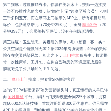
第二猫腻：过度推销办卡。你躺在美容床上，技师一边揉按
一边不停推荐充值套餐，从“闺蜜卡”到“终身至尊会员”，少则
三千多则五万。而在摩耶上门按摩的APP上，所有项目明码
标价，包括通络培元（70分钟298元）、全身
精油SPA
（70
分钟398元），会员价甚至更低，没有任何隐形消费。
第三猫腻：卫生隐患。美容院的床单、毛巾是否一客一换？
公共空间是否能做到无菌？据2024年消协调查，40%的美容
院存在交叉感染风险。相比之下，
上门推拿
服务中，技师携
带一次性床单、工具包，在你自己熟悉的环境里完成服务，
彻底避免了公共场所的卫生问题。
二、
摩耶上门
按摩：把专业SPA搬进客厅
当“女子SPA私密保养”沦为营销噱头时，真正懂行的人早已转
向
同城按摩
平台。摩耶上门按摩覆盖全国285个城市，拥有
超60000名认证技师，首次注册即送300元优惠券。你只需在
APP上选择项目、预约时间，最快30分钟内就有专业技师上