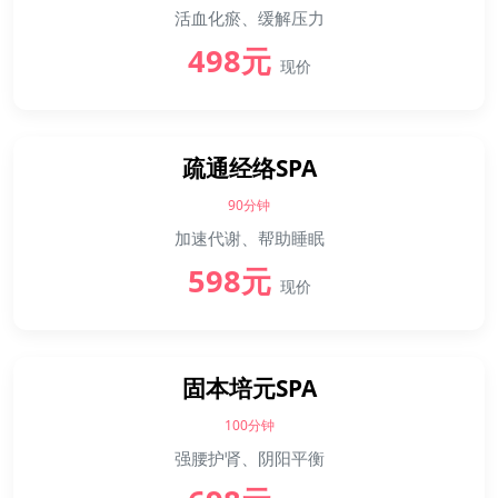
活血化瘀、缓解压力
498元
现价
疏通经络SPA
90分钟
加速代谢、帮助睡眠
598元
现价
固本培元SPA
100分钟
强腰护肾、阴阳平衡