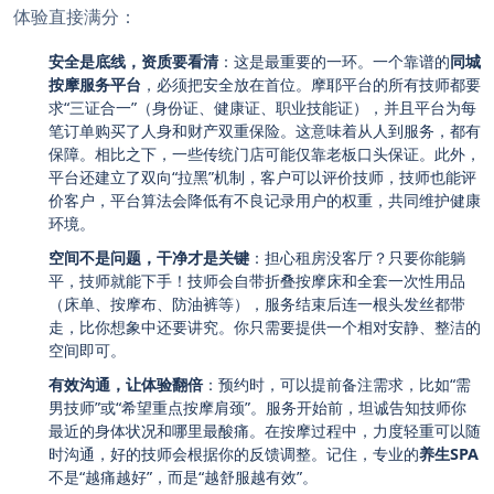
体验直接满分：
安全是底线，资质要看清
：这是最重要的一环。一个靠谱的
同城
按摩服务平台
，必须把安全放在首位。摩耶平台的所有技师都要
求“三证合一”（身份证、健康证、职业技能证），并且平台为每
笔订单购买了人身和财产双重保险。这意味着从人到服务，都有
保障。相比之下，一些传统门店可能仅靠老板口头保证。此外，
平台还建立了双向“拉黑”机制，客户可以评价技师，技师也能评
价客户，平台算法会降低有不良记录用户的权重，共同维护健康
环境。
空间不是问题，干净才是关键
：担心租房没客厅？只要你能躺
平，技师就能下手！技师会自带折叠按摩床和全套一次性用品
（床单、按摩布、防油裤等），服务结束后连一根头发丝都带
走，比你想象中还要讲究。你只需要提供一个相对安静、整洁的
空间即可。
有效沟通，让体验翻倍
：预约时，可以提前备注需求，比如“需
男技师”或“希望重点按摩肩颈”。服务开始前，坦诚告知技师你
最近的身体状况和哪里最酸痛。在按摩过程中，力度轻重可以随
时沟通，好的技师会根据你的反馈调整。记住，专业的
养生SPA
不是“越痛越好”，而是“越舒服越有效”。