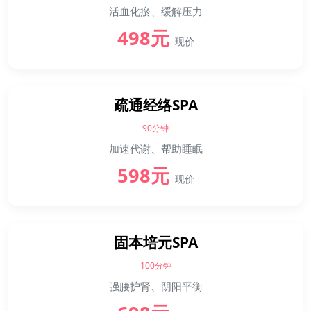
活血化瘀、缓解压力
498元
现价
疏通经络SPA
90分钟
加速代谢、帮助睡眠
598元
现价
固本培元SPA
100分钟
强腰护肾、阴阳平衡