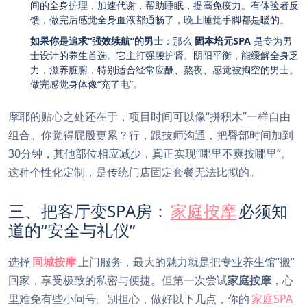
间的全身护理，加速代谢，帮助睡眠，提高免疫力。有体验者反
馈，做完后感觉全身血液都通畅了，晚上睡觉手脚都是暖的。
如果你是追求“强效续航”的男士
：那么
固本培元SPA
是专为男
士设计的养生首选。它主打强腰护肾、阴阳平衡，能缓解全身乏
力，滋养脏腑，特别适合经常应酬、熬夜、感觉被掏空的男士。
做完感觉身体像“充了电”。
摩耶的贴心之处还在于，项目时间可以像“拼积木”一样自由
组合。你觉得屁股更累？行，跟技师沟通，把臀部时间加到
30分钟，其他部位相应减少，真正实现“哪里不爽按哪里”。
这种个性化定制，是传统门店固定套餐无法比拟的。
三、把客厅变SPA房：
家庭按摩
必须知
道的“安全与礼仪”
选择
同城按摩
上门服务，最大的魅力就是把专业养生馆“搬”
回家，享受极致的私密与便捷。但第一次尝试
家庭按摩
，心
里难免有些小问号。别担心，做好以下几点，你的
家庭SPA