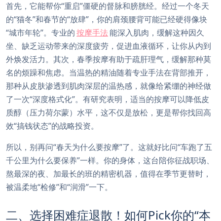
首先，它能帮你“重启”僵硬的督脉和膀胱经。经过一个冬天
的“猫冬”和春节的“放肆”，你的肩颈腰背可能已经硬得像块
“城市年轮”。专业的
按摩手法
能深入肌肉，缓解这种因久
坐、缺乏运动带来的深度疲劳，促进血液循环，让你从内到
外焕发活力。其次，春季按摩有助于疏肝理气，缓解那种莫
名的烦躁和焦虑。当温热的精油随着专业手法在背部推开，
那种从皮肤渗透到肌肉深层的温热感，就像给紧绷的神经做
了一次“深度格式化”。有研究表明，适当的按摩可以降低皮
质醇（压力荷尔蒙）水平，这不仅是放松，更是帮你找回高
效“搞钱状态”的战略投资。
所以，别再问“春天为什么要按摩”了。这就好比问“车跑了五
千公里为什么要保养”一样。你的身体，这台陪你征战职场、
熬最深的夜、加最长的班的精密机器，值得在季节更替时，
被温柔地“检修”和“润滑”一下。
二、选择困难症退散！如何Pick你的“本