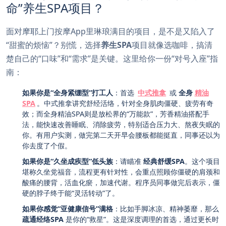
命”养生SPA项目？
面对摩耶上门按摩App里琳琅满目的项目，是不是又陷入了
“甜蜜的烦恼”？别慌，选择
养生SPA
项目就像选咖啡，搞清
楚自己的“口味”和“需求”是关键。这里给你一份“对号入座”指
南：
如果你是“全身紧绷型”打工人
：首选
中式推拿
或
全身
精油
SPA
。中式推拿讲究舒经活络，针对全身肌肉僵硬、疲劳有奇
效；而全身精油SPA则是放松界的“万能款”，芳香精油搭配手
法，能快速改善睡眠、消除疲劳，特别适合压力大、熬夜失眠的
你。有用户实测，做完第二天开早会腰板都能挺直，同事还以为
你去度了个假。
如果你是“久坐成疾型”低头族
：请瞄准
经典舒缓SPA
。这个项目
堪称久坐党福音，流程更有针对性，会重点照顾你僵硬的肩颈和
酸痛的腰背，活血化瘀，加速代谢。程序员同事做完后表示，僵
硬的脖子终于能“灵活转动”了。
如果你感觉“亚健康信号”满格
：比如手脚冰凉、精神萎靡，那么
疏通经络SPA
是你的“救星”。这是深度调理的首选，通过更长时