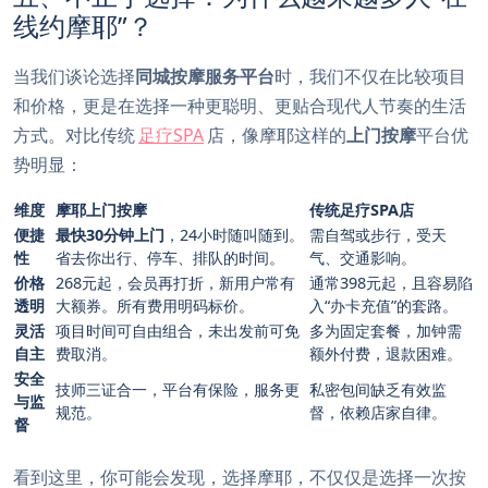
线约摩耶”？
当我们谈论选择
同城按摩服务平台
时，我们不仅在比较项目
和价格，更是在选择一种更聪明、更贴合现代人节奏的生活
方式。对比传统
足疗SPA
店，像摩耶这样的
上门按摩
平台优
势明显：
维度
摩耶上门按摩
传统足疗SPA店
便捷
最快30分钟上门
，24小时随叫随到。
需自驾或步行，受天
性
省去你出行、停车、排队的时间。
气、交通影响。
价格
268元起，会员再打折，新用户常有
通常398元起，且容易陷
透明
大额券。所有费用明码标价。
入“办卡充值”的套路。
灵活
项目时间可自由组合，未出发前可免
多为固定套餐，加钟需
自主
费取消。
额外付费，退款困难。
安全
技师三证合一，平台有保险，服务更
私密包间缺乏有效监
与监
规范。
督，依赖店家自律。
督
看到这里，你可能会发现，选择摩耶，不仅仅是选择一次按