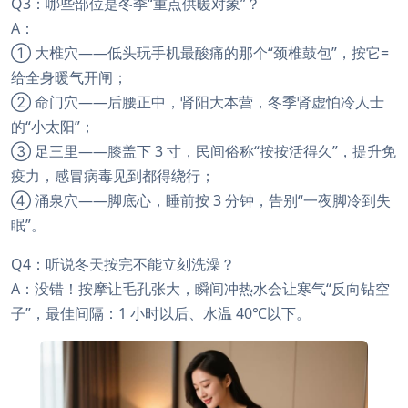
Q3：哪些部位是冬季“重点供暖对象”？
A：
① 大椎穴——低头玩手机最酸痛的那个“颈椎鼓包”，按它=
给全身暖气开闸；
② 命门穴——后腰正中，肾阳大本营，冬季肾虚怕冷人士
的“小太阳”；
③ 足三里——膝盖下 3 寸，民间俗称“按按活得久”，提升免
疫力，感冒病毒见到都得绕行；
④ 涌泉穴——脚底心，睡前按 3 分钟，告别“一夜脚冷到失
眠”。
Q4：听说冬天按完不能立刻洗澡？
A：没错！按摩让毛孔张大，瞬间冲热水会让寒气“反向钻空
子”，最佳间隔：1 小时以后、水温 40℃以下。