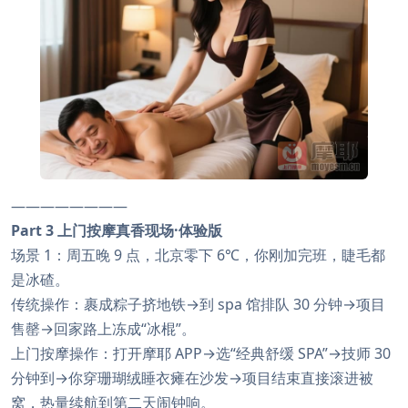
————————
Part 3 上门按摩真香现场·体验版
场景 1：周五晚 9 点，北京零下 6℃，你刚加完班，睫毛都
是冰碴。
传统操作：裹成粽子挤地铁→到 spa 馆排队 30 分钟→项目
售罄→回家路上冻成“冰棍”。
上门按摩操作：打开摩耶 APP→选“经典舒缓 SPA”→技师 30
分钟到→你穿珊瑚绒睡衣瘫在沙发→项目结束直接滚进被
窝，热量续航到第二天闹钟响。