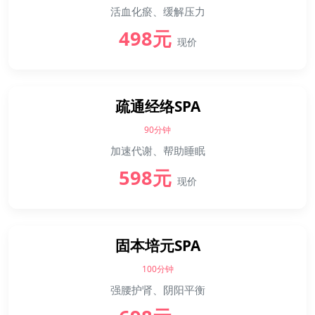
活血化瘀、缓解压力
498元
现价
疏通经络SPA
90分钟
加速代谢、帮助睡眠
598元
现价
固本培元SPA
100分钟
强腰护肾、阴阳平衡