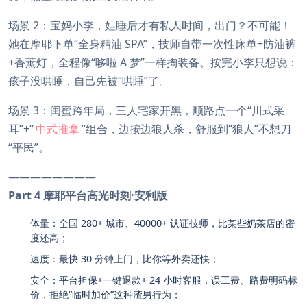
场景 2：宝妈小李，娃睡后才有私人时间，出门？不可能！
她在摩耶下单“全身精油 SPA”，技师自带一次性床单+防油裤
+香薰灯，全程像“哆啦 A 梦”一样掏装备。按完小李只想说：
孩子没哄睡，自己先被“哄睡”了。
场景 3：闺蜜跨年局，三人宅家开黑，顺路点一个“川式采
耳”+“
中式推拿
”组合，边按边狼人杀，舒服到“狼人”不想刀
“平民”。
————————
Part 4 摩耶平台高光时刻·安利版
体量：全国 280+ 城市、40000+ 认证技师，比某些奶茶店的密
度还高；
速度：最快 30 分钟上门，比你等外卖还快；
安全：平台担保+一键退款+ 24 小时客服，误工费、路费明码标
价，拒绝“临时加价”这种渣男行为；