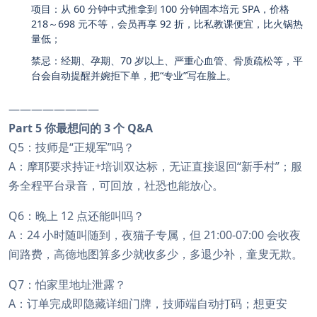
项目：从 60 分钟中式推拿到 100 分钟固本培元 SPA，价格
218～698 元不等，会员再享 92 折，比私教课便宜，比火锅热
量低；
禁忌：经期、孕期、70 岁以上、严重心血管、骨质疏松等，平
台会自动提醒并婉拒下单，把“专业”写在脸上。
————————
Part 5 你最想问的 3 个 Q&A
Q5：技师是“正规军”吗？
A：摩耶要求持证+培训双达标，无证直接退回“新手村”；服
务全程平台录音，可回放，社恐也能放心。
Q6：晚上 12 点还能叫吗？
A：24 小时随叫随到，夜猫子专属，但 21:00-07:00 会收夜
间路费，高德地图算多少就收多少，多退少补，童叟无欺。
Q7：怕家里地址泄露？
A：订单完成即隐藏详细门牌，技师端自动打码；想更安