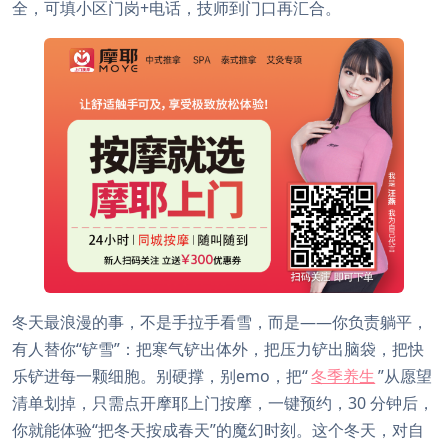
全，可填小区门岗+电话，技师到门口再汇合。
冬天最浪漫的事，不是手拉手看雪，而是——你负责躺平，
有人替你“铲雪”：把寒气铲出体外，把压力铲出脑袋，把快
乐铲进每一颗细胞。别硬撑，别emo，把“
冬季养生
”从愿望
清单划掉，只需点开摩耶上门按摩，一键预约，30 分钟后，
你就能体验“把冬天按成春天”的魔幻时刻。这个冬天，对自