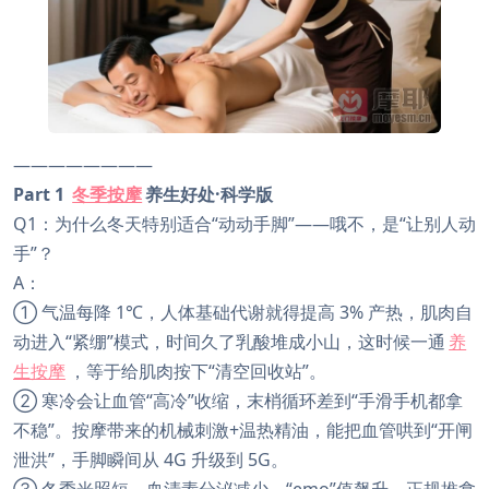
————————
Part 1
冬季按摩
养生好处·科学版
Q1：为什么冬天特别适合“动动手脚”——哦不，是“让别人动
手”？
A：
① 气温每降 1℃，人体基础代谢就得提高 3% 产热，肌肉自
动进入“紧绷”模式，时间久了乳酸堆成小山，这时候一通
养
生按摩
，等于给肌肉按下“清空回收站”。
② 寒冷会让血管“高冷”收缩，末梢循环差到“手滑手机都拿
不稳”。按摩带来的机械刺激+温热精油，能把血管哄到“开闸
泄洪”，手脚瞬间从 4G 升级到 5G。