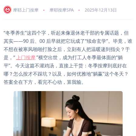
摩耶上门按摩
摩耶按摩SPA
2025年12月13日
“冬季养生”这四个字，听起来像退休老干部的专属话题，但
其实——90 后、00 后早就把它玩成了“续命玄学”。毕竟，谁
不想在被寒风啪啪打脸之后，立刻有人把温暖递到指尖？于
是，“
上门按摩
”横空出世，成为打工人冬季最体面的“躺
平”。今天这篇不灌鸡汤，直接上干货：冬季按摩到底好在
哪？怎么按才不踩坑？以及，如何优雅地“躺赢”这个冬天？
答案全在下方，看完不心动，算我输。