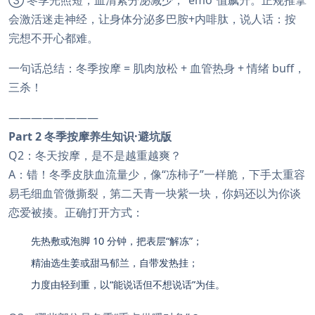
③ 冬季光照短，血清素分泌减少，“emo”值飙升。正规推拿
会激活迷走神经，让身体分泌多巴胺+内啡肽，说人话：按
完想不开心都难。
一句话总结：冬季按摩 = 肌肉放松 + 血管热身 + 情绪 buff，
三杀！
————————
Part 2 冬季按摩养生知识·避坑版
Q2：冬天按摩，是不是越重越爽？
A：错！冬季皮肤血流量少，像“冻柿子”一样脆，下手太重容
易毛细血管微撕裂，第二天青一块紫一块，你妈还以为你谈
恋爱被揍。正确打开方式：
先热敷或泡脚 10 分钟，把表层“解冻”；
精油选生姜或甜马郁兰，自带发热挂；
力度由轻到重，以“能说话但不想说话”为佳。