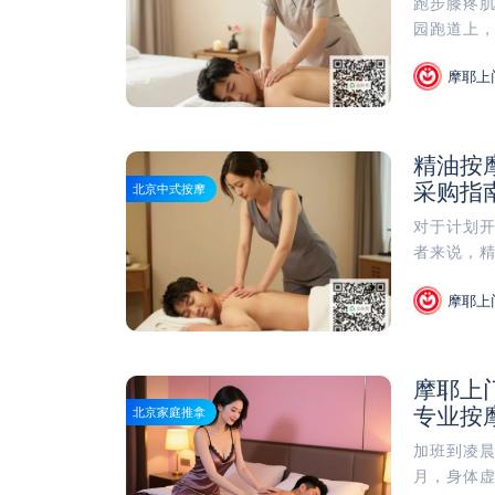
跑步膝疼肌
园跑道上，
摩耶上
精油按
采购指
北京中式按摩
对于计划开
者来说，精
摩耶上
摩耶上
专业按
北京家庭推拿
加班到凌
月，身体虚