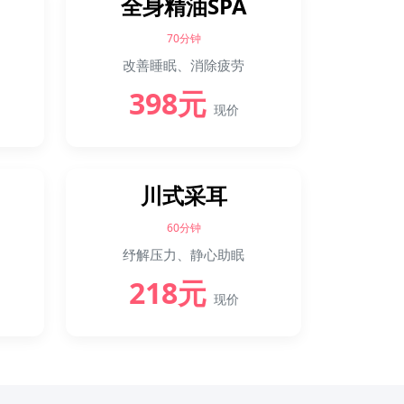
全身精油SPA
70分钟
改善睡眠、消除疲劳
398元
现价
川式采耳
60分钟
纾解压力、静心助眠
218元
现价