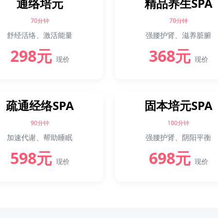
通络培元
精品养生SPA
70分钟
70分钟
舒经活络、激活能量
强腰护肾、滋养脏腑
298元
368元
现价
现价
疏通经络SPA
固本培元SPA
90分钟
100分钟
加速代谢、帮助睡眠
强腰护肾、阴阳平衡
598元
698元
现价
现价