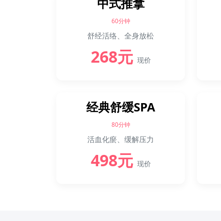
中式推拿
60分钟
舒经活络、全身放松
268元
现价
经典舒缓SPA
80分钟
活血化瘀、缓解压力
498元
现价