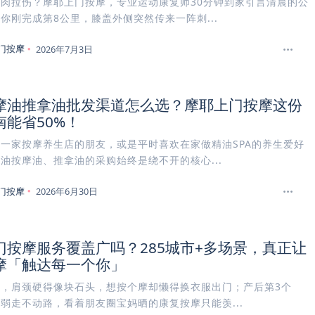
肉拉伤？摩耶上门按摩，专业运动康复师30分钟到家引言清晨的公
你刚完成第8公里，膝盖外侧突然传来一阵刺...
门按摩
2026年7月3日
摩油推拿油批发渠道怎么选？摩耶上门按摩这份
南能省50%！
一家按摩养生店的朋友，或是平时喜欢在家做精油SPA的养生爱好
油按摩油、推拿油的采购始终是绕不开的核心...
门按摩
2026年6月30日
门按摩服务覆盖广吗？285城市+多场景，真正让
摩「触达每一个你」
晨，肩颈硬得像块石头，想按个摩却懒得换衣服出门；产后第3个
弱走不动路，看着朋友圈宝妈晒的康复按摩只能羡...