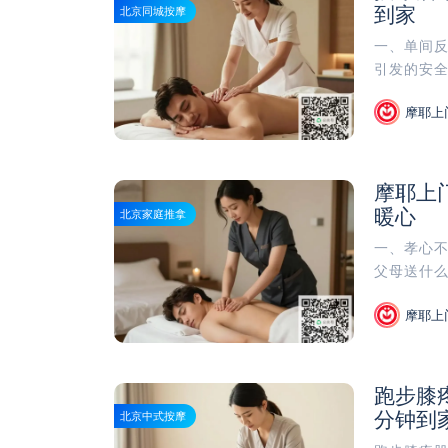
到家
北京同城按摩
一、单间反
引发的安全
摩耶上
摩耶上
暖心
北京家庭推拿
一、孝心
父母送什么
摩耶上
跑步膝
分钟到
北京中式按摩