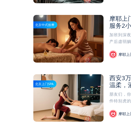
摩耶上
服务2小
北京中式按摩
加班到深
产后虚弱躺
摩耶上
西安3
温柔，
北京上门SPA
朋友们，你
件特别虎的
摩耶上