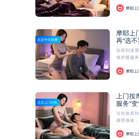
摩耶上
摩耶上
再“选不
北京中式按摩
加班到凌晨
项舒缓服务
摩耶上
上门按
服务”变
北京上门SPA
当你加班到
调理身体，
摩耶上