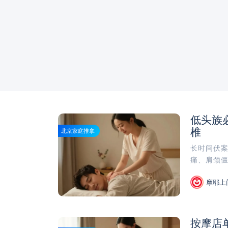
低头族
椎
北京家庭推拿
长时间伏
痛、肩颈僵
摩耶上
按摩店