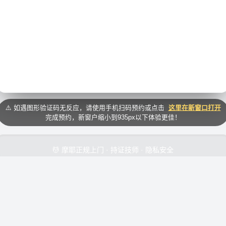
⚠️ 如遇图形验证码无反应，请使用手机扫码预约或点击
这里在新窗口打开
完成预约，新窗户缩小到935px以下体验更佳！
💆 摩耶正规上门 · 持证技师 · 隐私安全
上门按摩
|
同城按摩
|
精油SPA
|
养生SPA
|
中式推拿
⏳ 新用户关注公众号注册即送300元优惠券包 · 最快30分钟上门
© 2026 摩耶上门按摩服务平台 | 安全支付 · 品质保障